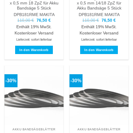
x 0,5 mm 18 ZpZ für Akku
x 0,5 mm 14/18 ZpZ für
Bandsäge 5 Stück
Akku Bandsäge 5 Stück
DPB181RME
MAKITA
DPB181RME
MAKITA
Ursprünglicher
Aktueller
Ursprünglicher
Aktueller
110,00
€
76,50
€
110,00
€
76,50
€
Preis
Preis
Preis
Preis
Enthält 19% MwSt.
Enthält 19% MwSt.
war:
ist:
war:
ist:
110,00 €
76,50 €.
110,00 €
76,50 €.
Kostenloser Versand
Kostenloser Versand
Lieferzeit: sofort lieferbar
Lieferzeit: sofort lieferbar
In den Warenkorb
In den Warenkorb
-30%
-30%
AKKU BANDSÄGEBLÄTTER
AKKU BANDSÄGEBLÄTTER