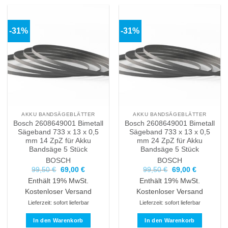
-31%
-31%
AKKU BANDSÄGEBLÄTTER
AKKU BANDSÄGEBLÄTTER
Bosch 2608649001 Bimetall
Bosch 2608649001 Bimetall
Sägeband 733 x 13 x 0,5
Sägeband 733 x 13 x 0,5
mm 14 ZpZ für Akku
mm 24 ZpZ für Akku
Bandsäge 5 Stück
Bandsäge 5 Stück
BOSCH
BOSCH
Ursprünglicher
Aktueller
Ursprünglicher
Aktueller
99,50
€
69,00
€
99,50
€
69,00
€
Preis
Preis
Preis
Preis
Enthält 19% MwSt.
Enthält 19% MwSt.
war:
ist:
war:
ist:
99,50 €
69,00 €.
99,50 €
69,00 €.
Kostenloser Versand
Kostenloser Versand
Lieferzeit: sofort lieferbar
Lieferzeit: sofort lieferbar
In den Warenkorb
In den Warenkorb