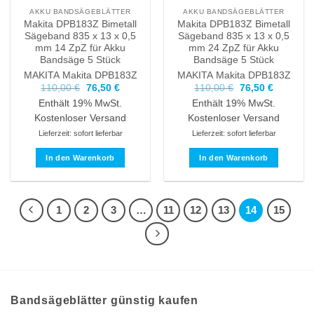
AKKU BANDSÄGEBLÄTTER
AKKU BANDSÄGEBLÄTTER
Makita DPB183Z Bimetall
Makita DPB183Z Bimetall
Sägeband 835 x 13 x 0,5
Sägeband 835 x 13 x 0,5
mm 14 ZpZ für Akku
mm 24 ZpZ für Akku
Bandsäge 5 Stück
Bandsäge 5 Stück
MAKITA
Makita DPB183Z
MAKITA
Makita DPB183Z
Ursprünglicher
Aktueller
Ursprünglicher
Aktueller
110,00
€
76,50
€
110,00
€
76,50
€
Preis
Preis
Preis
Preis
Enthält 19% MwSt.
Enthält 19% MwSt.
war:
ist:
war:
ist:
110,00 €
76,50 €.
110,00 €
76,50 €.
Kostenloser Versand
Kostenloser Versand
Lieferzeit: sofort lieferbar
Lieferzeit: sofort lieferbar
In den Warenkorb
In den Warenkorb
1
2
3
…
11
12
13
14
15
Bandsägeblätter günstig kaufen