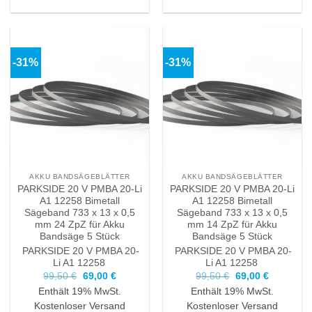
-31%
-31%
AKKU BANDSÄGEBLÄTTER
AKKU BANDSÄGEBLÄTTER
PARKSIDE 20 V PMBA 20-Li
PARKSIDE 20 V PMBA 20-Li
A1 12258 Bimetall
A1 12258 Bimetall
Sägeband 733 x 13 x 0,5
Sägeband 733 x 13 x 0,5
mm 24 ZpZ für Akku
mm 14 ZpZ für Akku
Bandsäge 5 Stück
Bandsäge 5 Stück
PARKSIDE 20 V PMBA 20-
PARKSIDE 20 V PMBA 20-
Li A1 12258
Li A1 12258
Ursprünglicher
Aktueller
Ursprünglicher
Aktueller
99,50
€
69,00
€
99,50
€
69,00
€
Preis
Preis
Preis
Preis
Enthält 19% MwSt.
Enthält 19% MwSt.
war:
ist:
war:
ist:
99,50 €
69,00 €.
99,50 €
69,00 €.
Kostenloser Versand
Kostenloser Versand