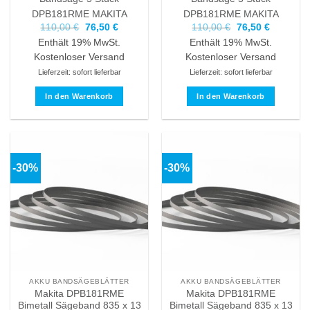
DPB181RME
MAKITA
DPB181RME
MAKITA
Ursprünglicher
Aktueller
Ursprünglicher
Aktueller
110,00
€
76,50
€
110,00
€
76,50
€
Preis
Preis
Preis
Preis
Enthält 19% MwSt.
Enthält 19% MwSt.
war:
ist:
war:
ist:
110,00 €
76,50 €.
110,00 €
76,50 €.
Kostenloser Versand
Kostenloser Versand
Lieferzeit: sofort lieferbar
Lieferzeit: sofort lieferbar
In den Warenkorb
In den Warenkorb
-30%
-30%
AKKU BANDSÄGEBLÄTTER
AKKU BANDSÄGEBLÄTTER
Makita DPB181RME
Makita DPB181RME
Bimetall Sägeband 835 x 13
Bimetall Sägeband 835 x 13