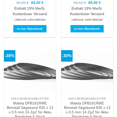
Ursprünglicher
Aktueller
Ursprünglicher
Aktueller
99,50
€
69,00
€
99,50
€
69,00
€
Preis
Preis
Preis
Preis
Enthält 19% MwSt.
Enthält 19% MwSt.
war:
ist:
war:
ist:
99,50 €
69,00 €.
99,50 €
69,00 €.
Kostenloser Versand
Kostenloser Versand
Lieferzeit: sofort lieferbar
Lieferzeit: sofort lieferbar
In den Warenkorb
In den Warenkorb
-30%
-30%
AKKU BANDSÄGEBLÄTTER
AKKU BANDSÄGEBLÄTTER
Makita DPB181RME
Makita DPB181RME
Bimetall Sägeband 835 x 13
Bimetall Sägeband 835 x 13
x 0,5 mm 24 ZpZ für Akku
x 0,5 mm 14 ZpZ für Akku
Bandsäge 5 Stück
Bandsäge 5 Stück