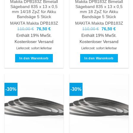
Makita DPB183Z Bimetall
Makita DPB183Z Bimetall
Sägeband 835 x 13 x 0,5
Sägeband 835 x 13 x 0,5
mm 14/18 ZpZ für Akku
mm 18 ZpZ für Akku
Bandsäge 5 Stück
Bandsäge 5 Stück
MAKITA
Makita DPB183Z
MAKITA
Makita DPB183Z
Ursprünglicher
Aktueller
Ursprünglicher
Aktueller
110,00
€
76,50
€
110,00
€
76,50
€
Preis
Preis
Preis
Preis
Enthält 19% MwSt.
Enthält 19% MwSt.
war:
ist:
war:
ist:
110,00 €
76,50 €.
110,00 €
76,50 €.
Kostenloser Versand
Kostenloser Versand
Lieferzeit: sofort lieferbar
Lieferzeit: sofort lieferbar
In den Warenkorb
In den Warenkorb
-30%
-30%