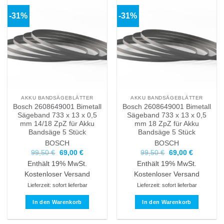
-31%
-31%
AKKU BANDSÄGEBLÄTTER
AKKU BANDSÄGEBLÄTTER
Bosch 2608649001 Bimetall
Bosch 2608649001 Bimetall
Sägeband 733 x 13 x 0,5
Sägeband 733 x 13 x 0,5
mm 14/18 ZpZ für Akku
mm 18 ZpZ für Akku
Bandsäge 5 Stück
Bandsäge 5 Stück
BOSCH
BOSCH
Ursprünglicher
Aktueller
Ursprünglicher
Aktueller
99,50
€
69,00
€
99,50
€
69,00
€
Preis
Preis
Preis
Preis
Enthält 19% MwSt.
Enthält 19% MwSt.
war:
ist:
war:
ist:
99,50 €
69,00 €.
99,50 €
69,00 €.
Kostenloser Versand
Kostenloser Versand
Lieferzeit: sofort lieferbar
Lieferzeit: sofort lieferbar
In den Warenkorb
In den Warenkorb