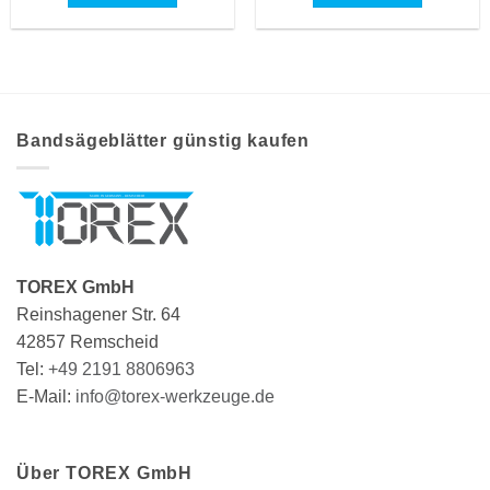
Dieses
Dieses
Produkt
Produkt
weist
weist
mehrere
mehrere
Varianten
Varianten
auf.
auf.
Bandsägeblätter günstig kaufen
Die
Die
Optionen
Optionen
können
können
auf
auf
der
der
Produktseite
Produktseite
TOREX GmbH
gewählt
gewählt
Reinshagener Str. 64
werden
werden
42857 Remscheid
Tel:
+49 2191 8806963
E-Mail:
info@torex-werkzeuge.de
Über TOREX GmbH