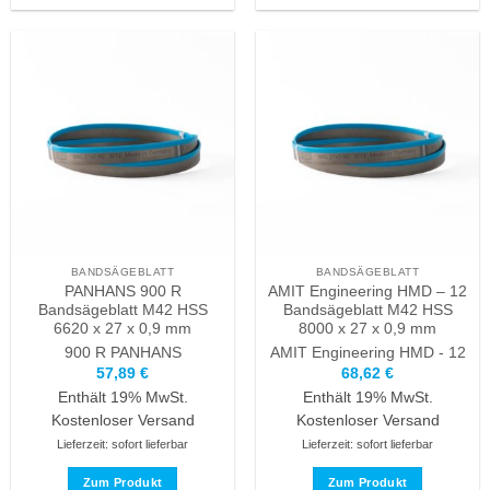
weist
Produkt
mehrere
weist
Varianten
mehrere
auf.
Varianten
Die
auf.
Optionen
Die
können
Optionen
auf
können
der
auf
Produktseite
der
gewählt
Produktseite
werden
BANDSÄGEBLATT
BANDSÄGEBLATT
gewählt
PANHANS 900 R
AMIT Engineering HMD – 12
werden
Bandsägeblatt M42 HSS
Bandsägeblatt M42 HSS
6620 x 27 x 0,9 mm
8000 x 27 x 0,9 mm
900 R
PANHANS
AMIT Engineering
HMD - 12
57,89
€
68,62
€
Enthält 19% MwSt.
Enthält 19% MwSt.
Kostenloser Versand
Kostenloser Versand
Lieferzeit: sofort lieferbar
Lieferzeit: sofort lieferbar
Zum Produkt
Zum Produkt