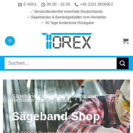
Zum
E-MAIL
08:00 - 16:00
+49 2191 8806963
Inhalt
✅ Versandkostenfrei innerhalb Deutschlands
✅ Sägebänder & Bandsägeblätter vom Hersteller
springen
✅ 30 Tage kostenlose Rückgabe
Suchen
nach:
Sägebänder & Bandsägeblätter vom
Hersteller günstig kaufen.
Sägeband Shop