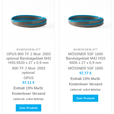
BANDSÄGEBLATT
BANDSÄGEBLATT
OPUS 800 TF 2 Mod. 2003
MÖSSNER SSF 1600
optional Bandsägeblatt M42
Bandsägeblatt M42 HSS
HSS 6520 x 27 x 0,9 mm
6605 x 27 x 0,9 mm
800 TF 2 Mod. 2003
MÖSSNER
SSF 1600
optional
57,77
€
OPUS
Enthält 19% MwSt.
57,11
€
Kostenloser Versand
Enthält 19% MwSt.
Lieferzeit: sofort lieferbar
Kostenloser Versand
Zum Produkt
Lieferzeit: sofort lieferbar
Dieses
Zum Produkt
Produkt
Dieses