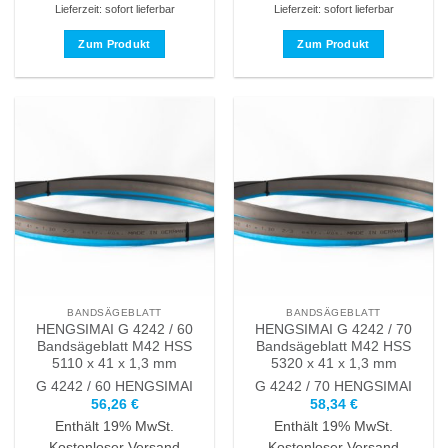
Lieferzeit: sofort lieferbar
Lieferzeit: sofort lieferbar
Zum Produkt
Zum Produkt
Dieses
Dieses
Produkt
Produkt
weist
weist
mehrere
mehrere
Varianten
Varianten
auf.
auf.
Die
Die
Optionen
Optionen
können
können
auf
auf
der
der
Produktseite
Produktseite
BANDSÄGEBLATT
BANDSÄGEBLATT
gewählt
gewählt
HENGSIMAI G 4242 / 60
HENGSIMAI G 4242 / 70
werden
werden
Bandsägeblatt M42 HSS
Bandsägeblatt M42 HSS
5110 x 41 x 1,3 mm
5320 x 41 x 1,3 mm
G 4242 / 60
HENGSIMAI
G 4242 / 70
HENGSIMAI
56,26
€
58,34
€
Enthält 19% MwSt.
Enthält 19% MwSt.
Kostenloser Versand
Kostenloser Versand