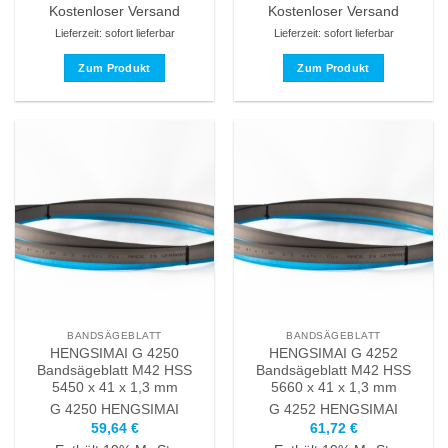
Kostenloser Versand
Kostenloser Versand
Lieferzeit: sofort lieferbar
Lieferzeit: sofort lieferbar
Zum Produkt
Zum Produkt
Dieses
Dieses
Produkt
Produkt
weist
weist
mehrere
mehrere
Varianten
Varianten
auf.
auf.
Die
Die
Optionen
Optionen
können
können
auf
auf
der
der
Produktseite
Produktseite
BANDSÄGEBLATT
BANDSÄGEBLATT
gewählt
gewählt
HENGSIMAI G 4250
HENGSIMAI G 4252
werden
werden
Bandsägeblatt M42 HSS
Bandsägeblatt M42 HSS
5450 x 41 x 1,3 mm
5660 x 41 x 1,3 mm
G 4250
HENGSIMAI
G 4252
HENGSIMAI
59,64
€
61,72
€