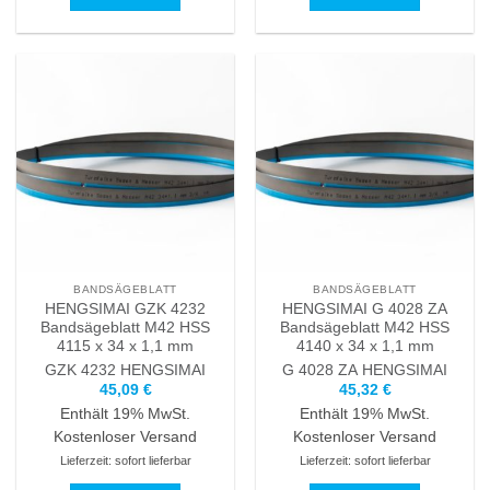
Dieses
Dieses
Produkt
Produkt
weist
weist
mehrere
mehrere
Varianten
Varianten
auf.
auf.
Die
Die
Optionen
Optionen
können
können
auf
auf
der
der
Produktseite
Produktseite
BANDSÄGEBLATT
BANDSÄGEBLATT
gewählt
gewählt
HENGSIMAI GZK 4232
HENGSIMAI G 4028 ZA
werden
werden
Bandsägeblatt M42 HSS
Bandsägeblatt M42 HSS
4115 x 34 x 1,1 mm
4140 x 34 x 1,1 mm
GZK 4232
HENGSIMAI
G 4028 ZA
HENGSIMAI
45,09
€
45,32
€
Enthält 19% MwSt.
Enthält 19% MwSt.
Kostenloser Versand
Kostenloser Versand
Lieferzeit: sofort lieferbar
Lieferzeit: sofort lieferbar