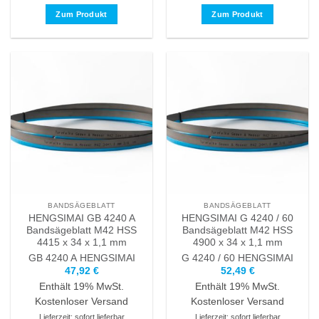
Zum Produkt
Zum Produkt
Dieses
Dieses
Produkt
Produkt
weist
weist
mehrere
mehrere
Varianten
Varianten
auf.
auf.
Die
Die
Optionen
Optionen
können
können
auf
auf
der
der
Produktseite
Produktseite
BANDSÄGEBLATT
BANDSÄGEBLATT
gewählt
gewählt
HENGSIMAI GB 4240 A
HENGSIMAI G 4240 / 60
werden
werden
Bandsägeblatt M42 HSS
Bandsägeblatt M42 HSS
4415 x 34 x 1,1 mm
4900 x 34 x 1,1 mm
GB 4240 A
HENGSIMAI
G 4240 / 60
HENGSIMAI
47,92
€
52,49
€
Enthält 19% MwSt.
Enthält 19% MwSt.
Kostenloser Versand
Kostenloser Versand
Lieferzeit: sofort lieferbar
Lieferzeit: sofort lieferbar