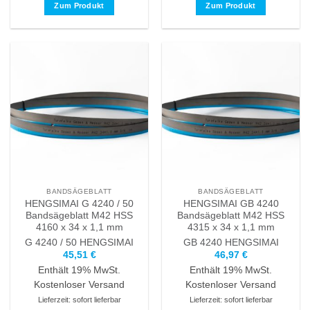
Zum Produkt
Zum Produkt
Dieses
Dieses
Produkt
Produkt
weist
weist
mehrere
mehrere
Varianten
Varianten
auf.
auf.
Die
Die
Optionen
Optionen
können
können
auf
auf
der
der
Produktseite
Produktseite
BANDSÄGEBLATT
BANDSÄGEBLATT
gewählt
gewählt
HENGSIMAI G 4240 / 50
HENGSIMAI GB 4240
werden
werden
Bandsägeblatt M42 HSS
Bandsägeblatt M42 HSS
4160 x 34 x 1,1 mm
4315 x 34 x 1,1 mm
G 4240 / 50
HENGSIMAI
GB 4240
HENGSIMAI
45,51
€
46,97
€
Enthält 19% MwSt.
Enthält 19% MwSt.
Kostenloser Versand
Kostenloser Versand
Lieferzeit: sofort lieferbar
Lieferzeit: sofort lieferbar