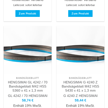
Lieferzeit: sofort lieferbar
Lieferzeit: sofort lieferbar
Zum Produkt
Zum Produkt
Dieses
Dieses
Produkt
Produkt
weist
weist
mehrere
mehrere
Varianten
Varianten
auf.
auf.
Die
Die
Optionen
Optionen
können
können
auf
auf
der
der
Produktseite
Produktseite
BANDSÄGEBLATT
BANDSÄGEBLATT
gewählt
gewählt
HENGSIMAI GL 4242 / 70
HENGSIMAI G 4240 Z
werden
werden
Bandsägeblatt M42 HSS
Bandsägeblatt M42 HSS
5360 x 41 x 1,3 mm
5430 x 41 x 1,3 mm
GL 4242 / 70
HENGSIMAI
G 4240 Z
HENGSIMAI
58,74
€
59,44
€
Enthält 19% MwSt.
Enthält 19% MwSt.