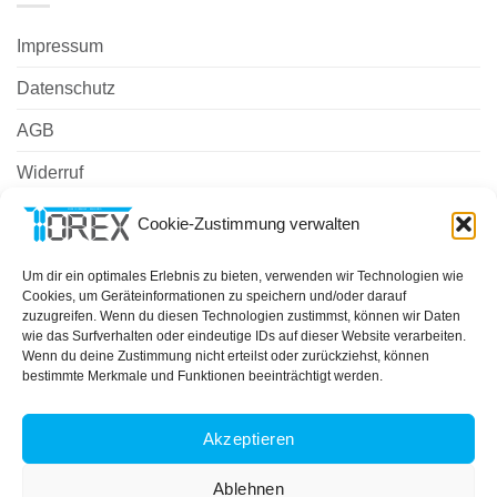
Impressum
Datenschutz
AGB
Widerruf
Zahlungsweisen
Cookie-Zustimmung verwalten
Versand & Lieferung
Um dir ein optimales Erlebnis zu bieten, verwenden wir Technologien wie
Cookies, um Geräteinformationen zu speichern und/oder darauf
Cookie-Richtlinie (EU)
zuzugreifen. Wenn du diesen Technologien zustimmst, können wir Daten
wie das Surfverhalten oder eindeutige IDs auf dieser Website verarbeiten.
Wenn du deine Zustimmung nicht erteilst oder zurückziehst, können
bestimmte Merkmale und Funktionen beeinträchtigt werden.
PayPal
MasterCard
Cash
On
ÜBER UNS
IMPRESSUM
DATENSCHUTZ
AGB
Delivery
Akzeptieren
COOKIE-RICHTLINIE (EU)
Copyright 2026 ©
TOREX GmbH
Ablehnen