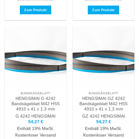
Zum Produkt
Zum Produkt
Dieses
Dieses
Produkt
Produkt
weist
weist
mehrere
mehrere
Varianten
Varianten
auf.
auf.
Die
Die
Optionen
Optionen
können
können
auf
auf
der
der
Produktseite
Produktseite
BANDSÄGEBLATT
BANDSÄGEBLATT
gewählt
gewählt
HENGSIMAI G 4242
HENGSIMAI GZ 4242
werden
werden
Bandsägeblatt M42 HSS
Bandsägeblatt M42 HSS
4910 x 41 x 1,3 mm
4910 x 41 x 1,3 mm
G 4242
HENGSIMAI
GZ 4242
HENGSIMAI
54,27
€
54,27
€
Enthält 19% MwSt.
Enthält 19% MwSt.
Kostenloser Versand
Kostenloser Versand