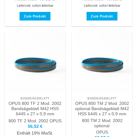
Lieferzeit: sofort lieferbar
Lieferzeit: sofort lieferbar
Zum Produkt
Zum Produkt
Dieses
Dieses
Produkt
Produkt
weist
weist
mehrere
mehrere
Varianten
Varianten
auf.
auf.
Die
Die
Optionen
Optionen
können
können
auf
auf
der
der
Produktseite
Produktseite
BANDSÄGEBLATT
BANDSÄGEBLATT
gewählt
gewählt
OPUS 800 TF 2 Mod. 2002
OPUS 800 TM 2 Mod. 2002
werden
werden
Bandsägeblatt M42 HSS
optional Bandsägeblatt M42
6445 x 27 x 0,9 mm
HSS 6445 x 27 x 0,9 mm
800 TM 2 Mod. 2002
800 TF 2 Mod. 2002
OPUS
optional
56,52
€
OPUS
Enthält 19% MwSt.