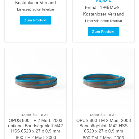
56,52
€
Kostenloser Versand
Enthält 19% MwSt.
Lieferzeit: sofort lieferbar
Kostenloser Versand
Zum Produkt
Lieferzeit: sofort lieferbar
Dieses
Zum Produkt
Produkt
Dieses
weist
Produkt
mehrere
weist
Varianten
mehrere
auf.
Varianten
Die
auf.
Optionen
Die
können
Optionen
auf
können
der
auf
Produktseite
der
gewählt
Produktseite
werden
BANDSÄGEBLATT
BANDSÄGEBLATT
gewählt
OPUS 800 TF 2 Mod. 2003
OPUS 800 TM 2 Mod. 2003
werden
optional Bandsägeblatt M42
Bandsägeblatt M42 HSS
HSS 6520 x 27 x 0,9 mm
6520 x 27 x 0,9 mm
800 TF 2 Mod. 2003
800 TM 2 Mod. 2003