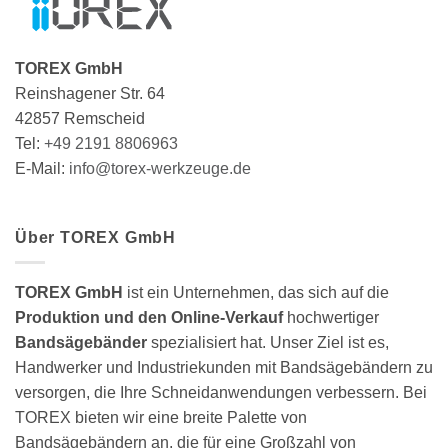
gewählt
Produktseite
werden
gewählt
werden
TOREX GmbH
Reinshagener Str. 64
42857 Remscheid
Tel:
+49 2191 8806963
E-Mail:
info@torex-werkzeuge.de
Über TOREX GmbH
TOREX GmbH
ist ein Unternehmen, das sich auf die
Produktion und den Online-Verkauf
hochwertiger
Bandsägebänder
spezialisiert hat. Unser Ziel ist es,
Handwerker und Industriekunden mit Bandsägebändern zu
versorgen, die Ihre Schneidanwendungen verbessern. Bei
TOREX bieten wir eine breite Palette von
Bandsägebändern an, die für eine Großzahl von