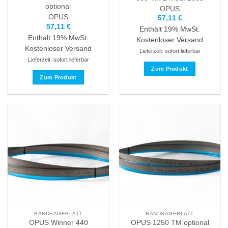
optional
OPUS
OPUS
57,11
€
57,11
€
Enthält 19% MwSt.
Enthält 19% MwSt.
Kostenloser Versand
Kostenloser Versand
Lieferzeit: sofort lieferbar
Lieferzeit: sofort lieferbar
Zum Produkt
Zum Produkt
Dieses
Dieses
Produkt
Produkt
weist
weist
mehrere
mehrere
Varianten
Varianten
auf.
auf.
Die
Die
Optionen
Optionen
können
können
auf
auf
der
der
Produktseite
Produktseite
gewählt
BANDSÄGEBLATT
BANDSÄGEBLATT
gewählt
werden
OPUS Winner 440
OPUS 1250 TM optional