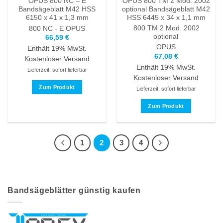
OPUS 800 NC – E
OPUS 800 TM 2 Mod. 2002
werden
werden
Bandsägeblatt M42 HSS
optional Bandsägeblatt M42
6150 x 41 x 1,3 mm
HSS 6445 x 34 x 1,1 mm
800 TM 2 Mod. 2002
800 NC - E
OPUS
optional
66,59
€
OPUS
Enthält 19% MwSt.
67,08
€
Kostenloser Versand
Enthält 19% MwSt.
Lieferzeit: sofort lieferbar
Kostenloser Versand
Zum Produkt
Lieferzeit: sofort lieferbar
Dieses
Zum Produkt
Produkt
Dieses
weist
Produkt
mehrere
weist
Varianten
1
2
3
4
mehrere
auf.
Varianten
Die
auf.
Optionen
Die
können
Bandsägeblätter günstig kaufen
Optionen
auf
können
der
auf
Produktseite
der