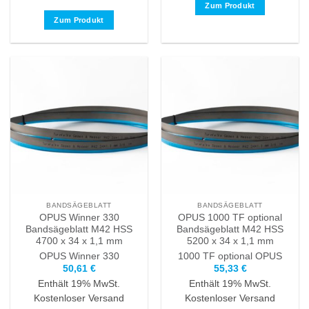
Zum Produkt
Zum Produkt
Dieses
Dieses
Produkt
Produkt
weist
weist
mehrere
mehrere
Varianten
Varianten
auf.
auf.
Die
Die
Optionen
Optionen
können
können
auf
auf
der
der
Produktseite
Produktseite
gewählt
BANDSÄGEBLATT
BANDSÄGEBLATT
gewählt
werden
OPUS Winner 330
OPUS 1000 TF optional
werden
Bandsägeblatt M42 HSS
Bandsägeblatt M42 HSS
4700 x 34 x 1,1 mm
5200 x 34 x 1,1 mm
OPUS
Winner 330
1000 TF optional
OPUS
50,61
€
55,33
€
Enthält 19% MwSt.
Enthält 19% MwSt.
Kostenloser Versand
Kostenloser Versand