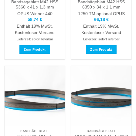
werden
Bandsägeblatt M42 HSS
Bandsägeblatt M42 HSS
5360 x 41 x 1,3 mm
6350 x 34 x 1,1 mm
OPUS
Winner 440
1250 TM optional
OPUS
58,74
€
66,18
€
Enthält 19% MwSt.
Enthält 19% MwSt.
Kostenloser Versand
Kostenloser Versand
Lieferzeit: sofort lieferbar
Lieferzeit: sofort lieferbar
Zum Produkt
Zum Produkt
Dieses
Dieses
Produkt
Produkt
weist
weist
mehrere
mehrere
Varianten
Varianten
auf.
auf.
Die
Die
Optionen
Optionen
können
können
auf
auf
der
der
Produktseite
Produktseite
BANDSÄGEBLATT
BANDSÄGEBLATT
gewählt
gewählt