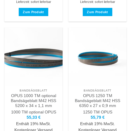
Lieferzeit: sofort lieferbar
Lieferzeit: sofort lieferbar
Zum Produkt
Zum Produkt
Dieses
Dieses
Produkt
Produkt
weist
weist
mehrere
mehrere
Varianten
Varianten
auf.
auf.
Die
Die
Optionen
Optionen
können
können
auf
auf
der
der
Produktseite
Produktseite
BANDSÄGEBLATT
BANDSÄGEBLATT
gewählt
gewählt
OPUS 1000 TM optional
OPUS 1250 TM
werden
werden
Bandsägeblatt M42 HSS
Bandsägeblatt M42 HSS
5200 x 34 x 1,1 mm
6350 x 27 x 0,9 mm
1000 TM optional
OPUS
1250 TM
OPUS
55,33
€
55,79
€
Enthält 19% MwSt.
Enthält 19% MwSt.
Kostenloser Versand
Kostenloser Versand