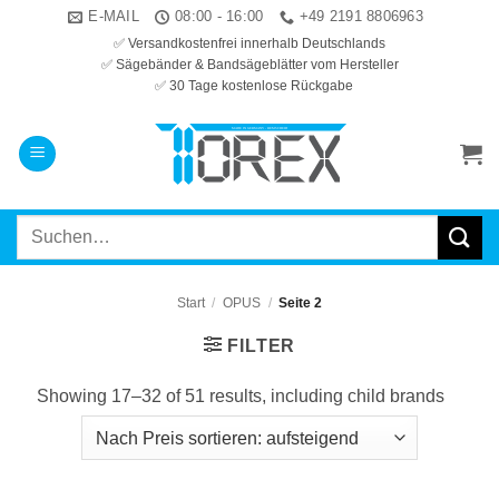
Zum
E-MAIL
08:00 - 16:00
+49 2191 8806963
Inhalt
✅ Versandkostenfrei innerhalb Deutschlands
✅ Sägebänder & Bandsägeblätter vom Hersteller
springen
✅ 30 Tage kostenlose Rückgabe
Suchen
nach:
Start
/
OPUS
/
Seite 2
FILTER
Showing 17–32 of 51 results, including child brands