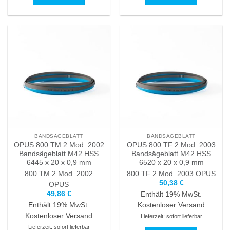
Dieses
Dieses
Produkt
Produkt
weist
weist
mehrere
mehrere
Varianten
Varianten
auf.
auf.
Die
Die
Optionen
Optionen
können
können
auf
auf
der
der
Produktseite
Produktseite
BANDSÄGEBLATT
BANDSÄGEBLATT
gewählt
gewählt
OPUS 800 TM 2 Mod. 2002
OPUS 800 TF 2 Mod. 2003
werden
werden
Bandsägeblatt M42 HSS
Bandsägeblatt M42 HSS
6445 x 20 x 0,9 mm
6520 x 20 x 0,9 mm
800 TM 2 Mod. 2002
800 TF 2 Mod. 2003
OPUS
50,38
€
OPUS
49,86
€
Enthält 19% MwSt.
Enthält 19% MwSt.
Kostenloser Versand
Kostenloser Versand
Lieferzeit: sofort lieferbar
Lieferzeit: sofort lieferbar