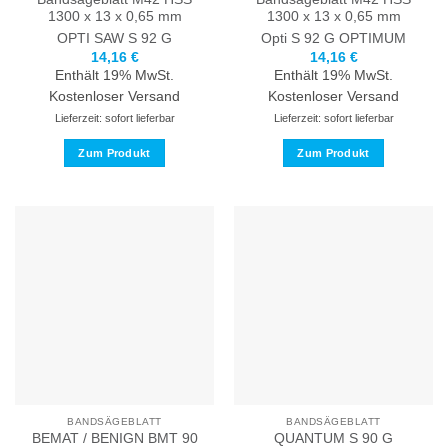
1300 x 13 x 0,65 mm
1300 x 13 x 0,65 mm
OPTI SAW
S 92 G
Opti S 92 G
OPTIMUM
14,16
€
14,16
€
Enthält 19% MwSt.
Enthält 19% MwSt.
Kostenloser Versand
Kostenloser Versand
Lieferzeit: sofort lieferbar
Lieferzeit: sofort lieferbar
Zum Produkt
Zum Produkt
Dieses
Dieses
Produkt
Produkt
weist
weist
mehrere
mehrere
Varianten
Varianten
auf.
auf.
Die
Die
Optionen
Optionen
können
können
auf
auf
der
der
Produktseite
Produktseite
BANDSÄGEBLATT
BANDSÄGEBLATT
gewählt
gewählt
BEMAT / BENIGN BMT 90
QUANTUM S 90 G