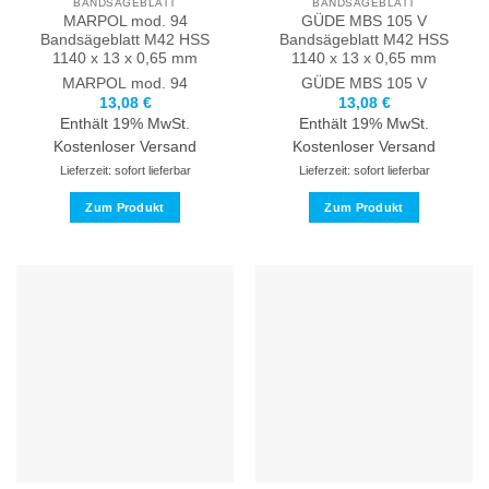
BANDSÄGEBLATT
BANDSÄGEBLATT
gewählt
werden
MARPOL mod. 94
GÜDE MBS 105 V
werden
Bandsägeblatt M42 HSS
Bandsägeblatt M42 HSS
1140 x 13 x 0,65 mm
1140 x 13 x 0,65 mm
MARPOL
mod. 94
GÜDE
MBS 105 V
13,08
€
13,08
€
Enthält 19% MwSt.
Enthält 19% MwSt.
Kostenloser Versand
Kostenloser Versand
Lieferzeit: sofort lieferbar
Lieferzeit: sofort lieferbar
Zum Produkt
Zum Produkt
Dieses
Dieses
Produkt
Produkt
weist
weist
mehrere
mehrere
Varianten
Varianten
auf.
auf.
Die
Die
Optionen
Optionen
können
können
auf
auf
der
der
Produktseite
Produktseite