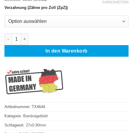
ZURÜCKSETZEN
Verzahnung (Zähne pro Zoll (ZpZ))
FORTE F 250 Bandsägeblatt M42 HSS 3660 x 27 x 0,9 mm Meng
In den Warenkorb
Artikelnummer:
TX4644
Kategorie:
Bandsägeblatt
Schlagwort:
27x0.90mm