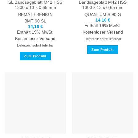
werden
werden
SL Bandsägeblatt M42 HSS
Bandsägeblatt M42 HSS
1300 x 13 x 0,65 mm
1300 x 13 x 0,65 mm
BEMAT / BENIGN
QUANTUM
S 90 G
14,16
€
BMT 90 SL
Enthält 19% MwSt.
14,16
€
Enthält 19% MwSt.
Kostenloser Versand
Kostenloser Versand
Lieferzeit: sofort lieferbar
Lieferzeit: sofort lieferbar
Zum Produkt
Zum Produkt
Dieses
Dieses
Produkt
Produkt
weist
weist
mehrere
mehrere
Varianten
Varianten
auf.
auf.
Die
Die
Optionen
Optionen
können
können
auf
auf
der
der
Produktseite
Produktseite
gewählt