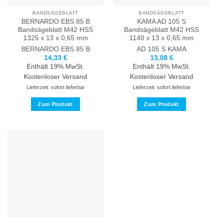
Produktseite
Produktseite
BANDSÄGEBLATT
BANDSÄGEBLATT
gewählt
gewählt
BERNARDO EBS 85 B
KAMA AD 105 S
werden
werden
Bandsägeblatt M42 HSS
Bandsägeblatt M42 HSS
1325 x 13 x 0,65 mm
1140 x 13 x 0,65 mm
BERNARDO
EBS 85 B
AD 105 S
KAMA
14,33
€
13,08
€
Enthält 19% MwSt.
Enthält 19% MwSt.
Kostenloser Versand
Kostenloser Versand
Lieferzeit: sofort lieferbar
Lieferzeit: sofort lieferbar
Zum Produkt
Zum Produkt
Dieses
Dieses
Produkt
Produkt
weist
weist
mehrere
mehrere
Varianten
Varianten
auf.
auf.
Die
Die
Optionen
Optionen
können
können
auf
auf