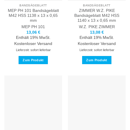
Produktseite
Produktseite
BANDSÄGEBLATT
BANDSÄGEBLATT
gewählt
gewählt
MEP PH 101 Bandsägeblatt
ZIMMER W.Z. PIKE
werden
werden
M42 HSS 1138 x 13 x 0,65
Bandsägeblatt M42 HSS
mm
1140 x 13 x 0,65 mm
MEP
PH 101
W.Z. PIKE
ZIMMER
13,06
€
13,08
€
Enthält 19% MwSt.
Enthält 19% MwSt.
Kostenloser Versand
Kostenloser Versand
Lieferzeit: sofort lieferbar
Lieferzeit: sofort lieferbar
Zum Produkt
Zum Produkt
Dieses
Dieses
Produkt
Produkt
weist
weist
mehrere
mehrere
Varianten
Varianten
auf.
auf.
Die
Die
Optionen
Optionen
können
können
auf
auf
der
der