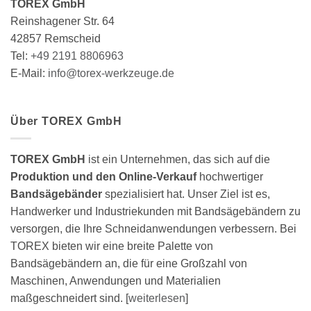
TOREX GmbH
der
Reinshagener Str. 64
Produktseite
gewählt
42857 Remscheid
werden
Tel:
+49 2191 8806963
E-Mail:
info@torex-werkzeuge.de
Über TOREX GmbH
TOREX GmbH
ist ein Unternehmen, das sich auf die
Produktion und den Online-Verkauf
hochwertiger
Bandsägebänder
spezialisiert hat. Unser Ziel ist es,
Handwerker und Industriekunden mit Bandsägebändern zu
versorgen, die Ihre Schneidanwendungen verbessern. Bei
TOREX bieten wir eine breite Palette von
Bandsägebändern an, die für eine Großzahl von
Maschinen, Anwendungen und Materialien
maßgeschneidert sind. [
weiterlesen
]