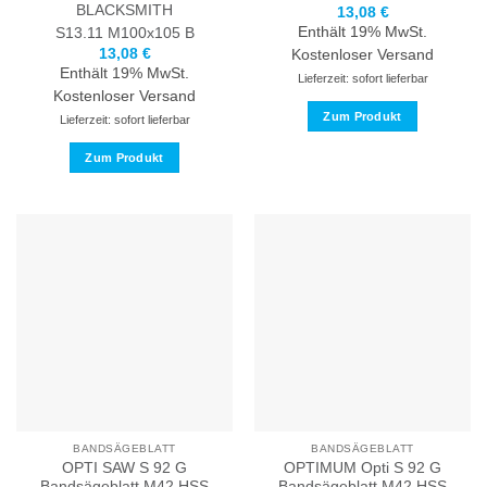
BLACKSMITH
13,08
€
Enthält 19% MwSt.
S13.11 M100x105 B
13,08
€
Kostenloser Versand
Enthält 19% MwSt.
Lieferzeit: sofort lieferbar
Kostenloser Versand
Zum Produkt
Lieferzeit: sofort lieferbar
Dieses
Zum Produkt
Produkt
Dieses
weist
Produkt
mehrere
weist
Varianten
mehrere
auf.
Varianten
Die
auf.
Optionen
Die
können
Optionen
auf
können
der
auf
Produktseite
der
gewählt
Produktseite
werden
BANDSÄGEBLATT
BANDSÄGEBLATT
gewählt
OPTI SAW S 92 G
OPTIMUM Opti S 92 G
werden
Bandsägeblatt M42 HSS
Bandsägeblatt M42 HSS