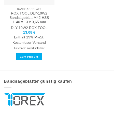
der
der
Produktseite
Produktseite
BANDSÄGEBLATT
gewählt
gewählt
ROX TOOL DLY-10W2
werden
werden
Bandsägeblatt M42 HSS
1140 x 13 x 0,65 mm
DLY-10W2
ROX TOOL
13,08
€
Enthält 19% MwSt.
Kostenloser Versand
Lieferzeit: sofort lieferbar
Zum Produkt
Dieses
Produkt
weist
mehrere
Bandsägeblätter günstig kaufen
Varianten
auf.
Die
Optionen
können
auf