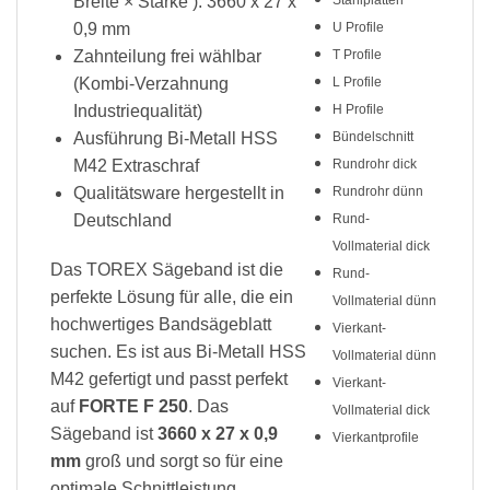
Breite × Stärke ): 3660 x 27 x
0,9 mm
U Profile
Zahnteilung frei wählbar
T Profile
(Kombi-Verzahnung
L Profile
Industriequalität)
H Profile
Ausführung Bi-Metall HSS
Bündelschnitt
M42 Extraschraf
Rundrohr dick
Qualitätsware hergestellt in
Rundrohr dünn
Deutschland
Rund-
Vollmaterial dick
Das TOREX Sägeband ist die
Rund-
perfekte Lösung für alle, die ein
Vollmaterial dünn
hochwertiges Bandsägeblatt
Vierkant-
suchen. Es ist aus Bi-Metall HSS
Vollmaterial dünn
M42 gefertigt und passt perfekt
Vierkant-
auf
FORTE F 250
. Das
Vollmaterial dick
Sägeband ist
3660 x 27 x 0,9
Vierkantprofile
mm
groß und sorgt so für eine
optimale Schnittleistung.