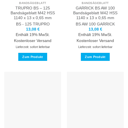
BANDSÄGEBLATT
BANDSÄGEBLATT
gewählt
gewählt
TRUPRO BS – 125
GARRICK BS AW 100
werden
werden
Bandsägeblatt M42 HSS
Bandsägeblatt M42 HSS
1140 x 13 x 0,65 mm
1140 x 13 x 0,65 mm
BS - 125
TRUPRO
BS AW 100
GARRICK
13,08
€
13,08
€
Enthält 19% MwSt.
Enthält 19% MwSt.
Kostenloser Versand
Kostenloser Versand
Lieferzeit: sofort lieferbar
Lieferzeit: sofort lieferbar
Zum Produkt
Zum Produkt
Dieses
Dieses
Produkt
Produkt
weist
weist
mehrere
mehrere
Varianten
Varianten
auf.
auf.
Die
Die
Optionen
Optionen
können
können
auf
auf
der
der