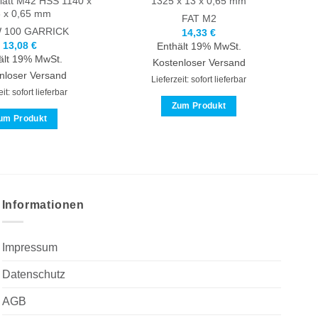
att M42 HSS 1140 x
1325 x 13 x 0,65 mm
 x 0,65 mm
FAT
M2
 100
GARRICK
14,33
€
13,08
€
Enthält 19% MwSt.
ält 19% MwSt.
Kostenloser Versand
nloser Versand
Lieferzeit: sofort lieferbar
it: sofort lieferbar
Zum Produkt
um Produkt
Dieses
Dieses
Produkt
Produkt
weist
weist
mehrere
mehrere
Varianten
Varianten
Informationen
auf.
auf.
Die
Die
Optionen
Impressum
Optionen
können
können
auf
Datenschutz
auf
der
der
AGB
Produktseite
Produktseite