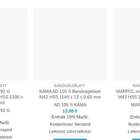
ATT
BANDSÄGEBLATT
BA
92 G
KAMA AD 105 S Bandsägeblatt
MARPOL mod
 HSS 1300 x
M42 HSS 1140 x 13 x 0,65 mm
M42 HSS 1
 mm
AD 105 S
KAMA
MAR
 92 G
13,08
€
Enthält 19% MwSt.
Enth
MwSt.
Kostenloser Versand
Koste
ersand
Lieferzeit: sofort lieferbar
Lieferze
lieferbar