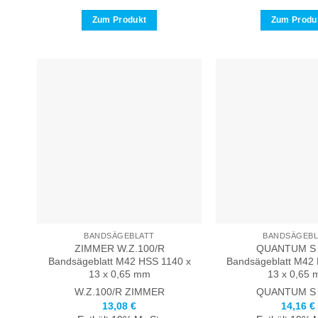
Zum Produkt
Zum Produ
Dieses
Dies
Produkt
Prod
weist
weis
mehrere
meh
Varianten
Vari
auf.
auf.
Die
Die
Optionen
Opti
können
kön
auf
auf
der
der
Produktseite
Prod
gewählt
gewä
BANDSÄGEBLATT
BANDSÄGEBL
ZIMMER W.Z.100/R
QUANTUM S 
werden
wer
Bandsägeblatt M42 HSS 1140 x
Bandsägeblatt M42
13 x 0,65 mm
13 x 0,65
W.Z.100/R
ZIMMER
QUANTUM
S
13,08
€
14,16
€