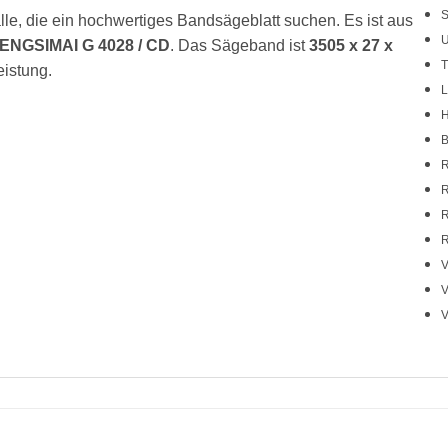
S
le, die ein hochwertiges Bandsägeblatt suchen. Es ist aus
U
ENGSIMAI G 4028 / CD
. Das Sägeband ist
3505 x 27 x
T
eistung.
L
H
B
R
R
R
R
V
V
V