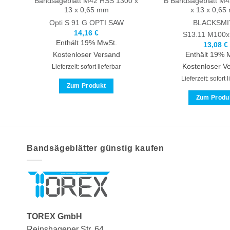
Bandsägeblatt M42 HSS 1300 x
B Bandsägeblatt M
13 x 0,65 mm
x 13 x 0,65
Opti S 91 G
OPTI SAW
BLACKSMI
14,16
€
S13.11 M100x
Enthält 19% MwSt.
13,08
€
Kostenloser Versand
Enthält 19% 
Kostenloser V
Lieferzeit: sofort lieferbar
Lieferzeit: sofort 
Zum Produkt
Dieses
Zum Produ
Produkt
Dies
weist
Prod
mehrere
weis
Varianten
meh
Bandsägeblätter günstig kaufen
auf.
Vari
Die
auf.
Optionen
Die
können
Opti
auf
kön
TOREX GmbH
der
auf
Produktseite
der
Reinshagener Str. 64