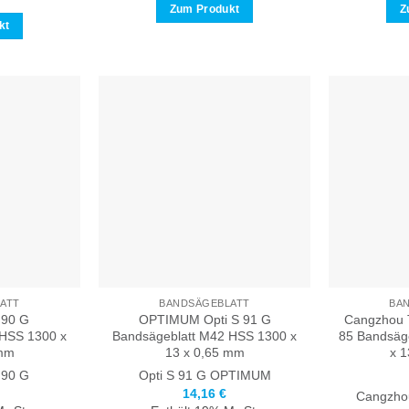
Zum Produkt
Z
kt
Dieses
es
Produkt
ukt
weist
t
mehrere
rere
Varianten
anten
auf.
Die
Optionen
onen
können
nen
auf
der
Produktseite
uktseite
gewählt
hlt
werden
ATT
BANDSÄGEBLATT
BA
90 G
OPTIMUM Opti S 91 G
Cangzhou T
den
 HSS 1300 x
Bandsägeblatt M42 HSS 1300 x
85 Bandsäg
 mm
13 x 0,65 mm
x 1
 90 G
Opti S 91 G
OPTIMUM
14,16
€
Cangzhou