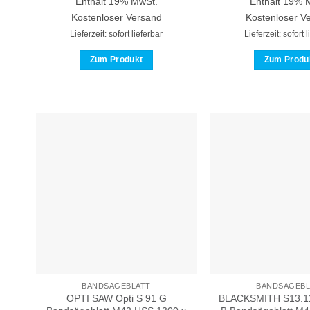
Enthält 19% MwSt.
Enthält 19% 
Kostenloser Versand
Kostenloser V
Lieferzeit: sofort lieferbar
Lieferzeit: sofort 
Zum Produkt
Zum Produ
Dieses
Dies
Produkt
Prod
weist
weis
mehrere
meh
Varianten
Vari
auf.
auf.
Die
Die
Optionen
Opti
können
kön
auf
auf
der
der
Produktseite
Prod
gewählt
gewä
werden
wer
BANDSÄGEBLATT
BANDSÄGEBL
OPTI SAW Opti S 91 G
BLACKSMITH S13.1