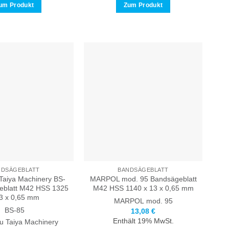
um Produkt
Zum Produkt
Dieses
Dieses
Produkt
Produkt
weist
weist
mehrere
mehrere
Varianten
Varianten
auf.
auf.
Die
Die
Optionen
Optionen
können
können
auf
auf
der
der
Produktseite
Produktseite
gewählt
gewählt
werden
werden
NDSÄGEBLATT
BANDSÄGEBLATT
aiya Machinery BS-
MARPOL mod. 95 Bandsägeblatt
eblatt M42 HSS 1325
M42 HSS 1140 x 13 x 0,65 mm
3 x 0,65 mm
MARPOL
mod. 95
BS-85
13,08
€
Enthält 19% MwSt.
 Taiya Machinery