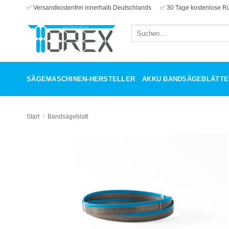
Zum
✅ Versandkostenfrei innerhalb Deutschlands
✅ 30 Tage kostenlose R
Inhalt
Suchen
springen
nach:
SÄGEMASCHINEN-HERSTELLER
AKKU BANDSÄGEBLÄTTE
Start
/
Bandsägeblatt