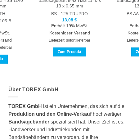
42 HSS 1140
Bandsägeblatt M42 HSS 1140 x
Bandsägebl
 mm
13 x 0,65 mm
13
TH
BS - 125
TRUPRO
BS AW
13,08
€
105 B
Enthält 19% MwSt.
Enth
MwSt.
Kostenloser Versand
Koste
ersand
Lieferzeit: sofort lieferbar
Lieferze
lieferbar
Zum Produkt
Z
kt
Dieses
es
Produkt
ukt
weist
t
mehrere
rere
Varianten
Über TOREX GmbH
anten
auf.
Die
TOREX GmbH
ist ein Unternehmen, das sich auf die
Optionen
Produktion und den Online-Verkauf
hochwertiger
onen
können
Bandsägebänder
spezialisiert hat. Unser Ziel ist es,
nen
auf
Handwerker und Industriekunden mit
der
Bandsägebändern zu versorgen, die Ihre
Produktseite