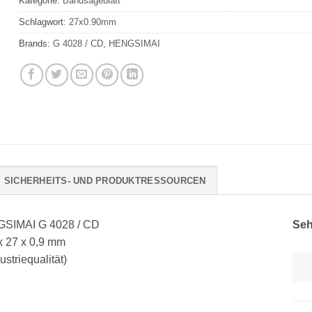
Kategorie:
Bandsägeblatt
Schlagwort:
27x0.90mm
Brands:
G 4028 / CD
,
HENGSIMAI
SICHERHEITS- UND PRODUKTRESSOURCEN
GSIMAI G 4028 / CD
Seh
x 27 x 0,9 mm
striequalität)