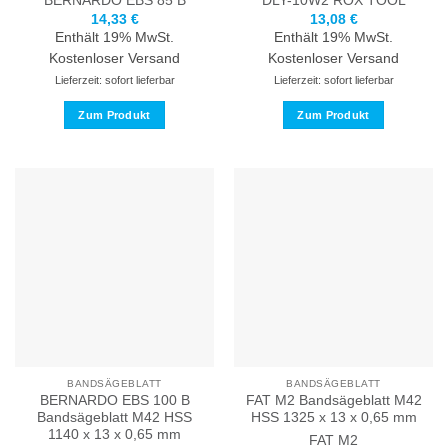
BERNARDO
EBS 85 B
DLY-10W2
ROX TOOL
14,33
€
13,08
€
Enthält 19% MwSt.
Enthält 19% MwSt.
Kostenloser Versand
Kostenloser Versand
Lieferzeit: sofort lieferbar
Lieferzeit: sofort lieferbar
Zum Produkt
Zum Produkt
Dieses
Dieses
Produkt
Produkt
weist
weist
mehrere
mehrere
Varianten
Varianten
auf.
auf.
Die
Die
Optionen
Optionen
können
können
auf
auf
der
der
Produktseite
Produktseite
BANDSÄGEBLATT
BANDSÄGEBLATT
gewählt
gewählt
BERNARDO EBS 100 B
FAT M2 Bandsägeblatt M42
werden
werden
Bandsägeblatt M42 HSS
HSS 1325 x 13 x 0,65 mm
1140 x 13 x 0,65 mm
FAT
M2