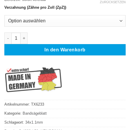
ZURÜCKSETZEN
Verzahnung (Zähne pro Zoll (ZpZ))
HENGSIMAI G 4232 / 50 Bandsägeblatt M42 HSS 4115 x 34 x 1,
In den Warenkorb
Artikelnummer:
TX6233
Kategorie:
Bandsägeblatt
Schlagwort:
34x1.1mm