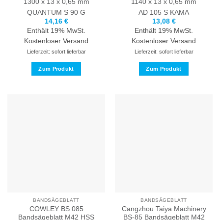
1300 x 13 x 0,65 mm
1140 x 13 x 0,65 mm
QUANTUM
S 90 G
AD 105 S
KAMA
14,16
€
13,08
€
Enthält 19% MwSt.
Enthält 19% MwSt.
Kostenloser Versand
Kostenloser Versand
Lieferzeit: sofort lieferbar
Lieferzeit: sofort lieferbar
Zum Produkt
Zum Produkt
Dieses
Dieses
Produkt
Produkt
weist
weist
mehrere
mehrere
Varianten
Varianten
auf.
auf.
Die
Die
Optionen
Optionen
können
können
auf
auf
der
der
Produktseite
Produktseite
BANDSÄGEBLATT
BANDSÄGEBLATT
gewählt
gewählt
COWLEY BS 085
Cangzhou Taiya Machinery
werden
werden
Bandsägeblatt M42 HSS
BS-85 Bandsägeblatt M42