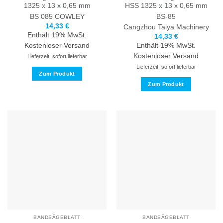
1325 x 13 x 0,65 mm
HSS 1325 x 13 x 0,65 mm
BS 085
COWLEY
BS-85
14,33
€
Cangzhou Taiya Machinery
Enthält 19% MwSt.
14,33
€
Kostenloser Versand
Enthält 19% MwSt.
Kostenloser Versand
Lieferzeit: sofort lieferbar
Lieferzeit: sofort lieferbar
Zum Produkt
Zum Produkt
Dieses
Produkt
Dieses
weist
Produkt
mehrere
weist
Varianten
mehrere
auf.
Varianten
Die
auf.
Optionen
Die
können
Optionen
auf
können
der
auf
Produktseite
der
gewählt
Produktseite
BANDSÄGEBLATT
BANDSÄGEBLATT
werden
gewählt