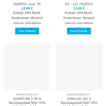
MARPOL
mod. 95
BS - 125
TRUPRO
13,08
€
13,08
€
Enthält 19% MwSt.
Enthält 19% MwSt.
Kostenloser Versand
Kostenloser Versand
Lieferzeit: sofort lieferbar
Lieferzeit: sofort lieferbar
Zum Produkt
Zum Produkt
Dieses
Dieses
Produkt
Produkt
weist
weist
mehrere
mehrere
Varianten
Varianten
auf.
auf.
Die
Die
Optionen
Optionen
können
können
auf
auf
der
der
Produktseite
Produktseite
BANDSÄGEBLATT
BANDSÄGEBLATT
gewählt
gewählt
QUANTUM S 90 G
KAMA AD 105 S
werden
werden
Bandsägeblatt M42 HSS
Bandsägeblatt M42 HSS