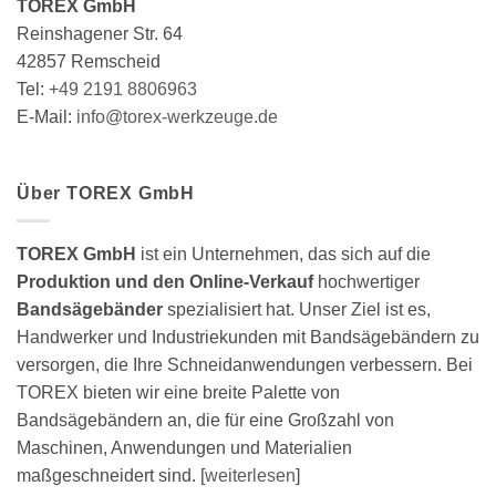
TOREX GmbH
der
Reinshagener Str. 64
Produktseite
gewählt
42857 Remscheid
werden
Tel:
+49 2191 8806963
E-Mail:
info@torex-werkzeuge.de
Über TOREX GmbH
TOREX GmbH
ist ein Unternehmen, das sich auf die
Produktion und den Online-Verkauf
hochwertiger
Bandsägebänder
spezialisiert hat. Unser Ziel ist es,
Handwerker und Industriekunden mit Bandsägebändern zu
versorgen, die Ihre Schneidanwendungen verbessern. Bei
TOREX bieten wir eine breite Palette von
Bandsägebändern an, die für eine Großzahl von
Maschinen, Anwendungen und Materialien
maßgeschneidert sind. [
weiterlesen
]