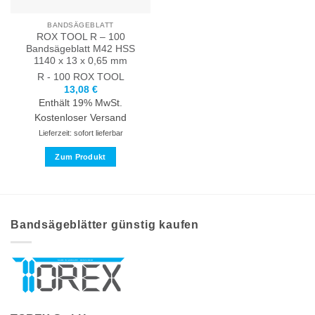
der
gewählt
Produktseite
werden
BANDSÄGEBLATT
gewählt
ROX TOOL R – 100
werden
Bandsägeblatt M42 HSS
1140 x 13 x 0,65 mm
R - 100
ROX TOOL
13,08
€
Enthält 19% MwSt.
Kostenloser Versand
Lieferzeit: sofort lieferbar
Zum Produkt
Dieses
Produkt
weist
mehrere
Bandsägeblätter günstig kaufen
Varianten
auf.
Die
Optionen
können
auf