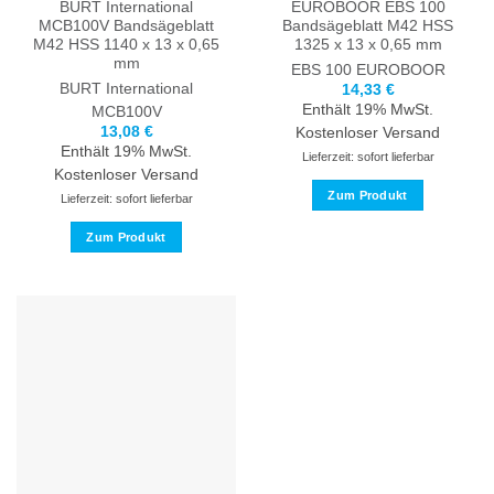
BURT International
EUROBOOR EBS 100
werden
MCB100V Bandsägeblatt
Bandsägeblatt M42 HSS
M42 HSS 1140 x 13 x 0,65
1325 x 13 x 0,65 mm
mm
EBS 100
EUROBOOR
BURT International
14,33
€
Enthält 19% MwSt.
MCB100V
13,08
€
Kostenloser Versand
Enthält 19% MwSt.
Lieferzeit: sofort lieferbar
Kostenloser Versand
Zum Produkt
Lieferzeit: sofort lieferbar
Dieses
Zum Produkt
Produkt
Dieses
weist
Produkt
mehrere
weist
Varianten
mehrere
auf.
Varianten
Die
auf.
Optionen
Die
können
Optionen
auf
können
der
auf
Produktseite