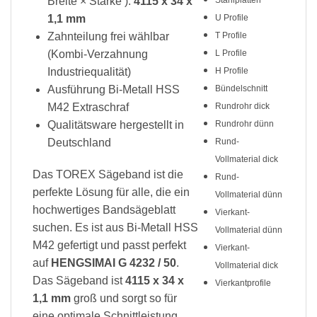
Breite × Stärke ):
4115 x 34 x
1,1 mm
U Profile
Zahnteilung frei wählbar
T Profile
(Kombi-Verzahnung
L Profile
Industriequalität)
H Profile
Ausführung Bi-Metall HSS
Bündelschnitt
M42 Extraschraf
Rundrohr dick
Qualitätsware hergestellt in
Rundrohr dünn
Deutschland
Rund-
Vollmaterial dick
Das TOREX Sägeband ist die
Rund-
perfekte Lösung für alle, die ein
Vollmaterial dünn
hochwertiges Bandsägeblatt
Vierkant-
suchen. Es ist aus Bi-Metall HSS
Vollmaterial dünn
M42 gefertigt und passt perfekt
Vierkant-
auf
HENGSIMAI G 4232 / 50
.
Vollmaterial dick
Das Sägeband ist
4115 x 34 x
Vierkantprofile
1,1 mm
groß und sorgt so für
eine optimale Schnittleistung.