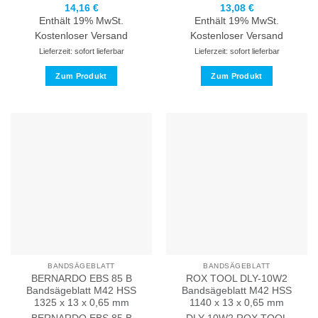
14,16
€
13,08
€
Enthält 19% MwSt.
Enthält 19% MwSt.
Kostenloser Versand
Kostenloser Versand
Lieferzeit: sofort lieferbar
Lieferzeit: sofort lieferbar
Zum Produkt
Zum Produkt
Dieses
Dieses
Produkt
Produkt
weist
weist
mehrere
mehrere
Varianten
Varianten
auf.
auf.
Die
Die
Optionen
Optionen
können
können
auf
auf
der
der
Produktseite
Produktseite
BANDSÄGEBLATT
BANDSÄGEBLATT
gewählt
gewählt
BERNARDO EBS 85 B
ROX TOOL DLY-10W2
werden
werden
Bandsägeblatt M42 HSS
Bandsägeblatt M42 HSS
1325 x 13 x 0,65 mm
1140 x 13 x 0,65 mm