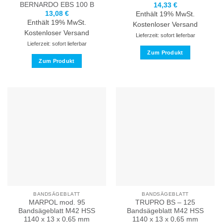
BERNARDO
EBS 100 B
14,33
€
13,08
€
Enthält 19% MwSt.
Enthält 19% MwSt.
Kostenloser Versand
Kostenloser Versand
Lieferzeit: sofort lieferbar
Lieferzeit: sofort lieferbar
Zum Produkt
Zum Produkt
Dieses
Dieses
Produkt
Produkt
weist
weist
mehrere
mehrere
Varianten
Varianten
auf.
auf.
Die
Die
Optionen
Optionen
können
können
auf
auf
der
der
Produktseite
Produktseite
gewählt
BANDSÄGEBLATT
BANDSÄGEBLATT
gewählt
werden
MARPOL mod. 95
TRUPRO BS – 125
werden
Bandsägeblatt M42 HSS
Bandsägeblatt M42 HSS
1140 x 13 x 0,65 mm
1140 x 13 x 0,65 mm