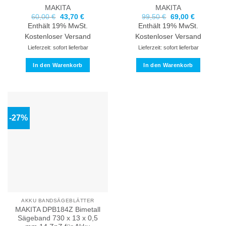
MAKITA
MAKITA
Ursprünglicher
Aktueller
Ursprünglicher
Aktueller
60,00
€
43,70
€
99,50
€
69,00
€
Preis
Preis
Preis
Preis
Enthält 19% MwSt.
Enthält 19% MwSt.
war:
ist:
war:
ist:
60,00 €
43,70 €.
99,50 €
69,00 €.
Kostenloser Versand
Kostenloser Versand
Lieferzeit: sofort lieferbar
Lieferzeit: sofort lieferbar
In den Warenkorb
In den Warenkorb
-27%
AKKU BANDSÄGEBLÄTTER
MAKITA DPB184Z Bimetall
Sägeband 730 x 13 x 0,5