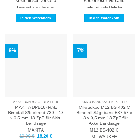
60,00 €
43,70 €.
60,00 €
43,70 €.
Kostenloser Versand
Kostenloser Versand
Lieferzeit: sofort lieferbar
Lieferzeit: sofort lieferbar
In den Warenkorb
In den Warenkorb
-9%
-7%
AKKU BANDSÄGEBLÄTTER
AKKU BANDSÄGEBLÄTTER
MAKITA DPB184RAE
Milwaukee M12 BS-402 C
Bimetall Sägeband 730 x 13
Bimetall Sägeband 687,57 x
x 0,5 mm 18 ZpZ für Akku
13 x 0,5 mm 18 ZpZ für
Bandsäge
Akku Bandsäge
MAKITA
M12 BS-402 C
Ursprünglicher
Aktueller
19,90
€
18,20
€
MILWAUKEE
Preis
Preis