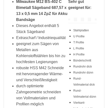
Milwaukee M12 BS-402 C
Sehr gut
Bimetall Sägeband 687,57 x
geeignet für:
13 x 0,5 mm 14 ZpZ für Akku
Bandsäge
Dieses Angebot enthält 5
Stahlplatten
Stück Sägeband
U Profile
Extrascharf / Industriequalität
T Profile
geeignet zum Sägen von
L Profile
Metallen aus
H Profile
Kohlenstoffstählen bis hin zu
Bündelschnitt
hochfesten Legierungen
Rundrohr dick
robuste HSS M42 Schneide
Rundrohr dünn
mit hervorragender Wärme-
Rund-
und Verschleißfestigkeit
Vollmaterial dick
durch optimierte
Rund-
Zahngeometrie schneiden
Vollmaterial dünn
von Vollmaterialen und
Vierkant-
Profilen möglich