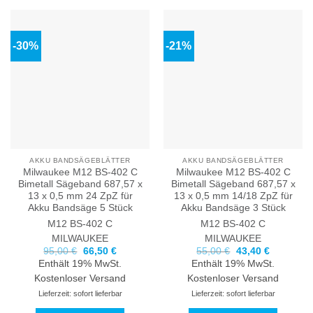
-30%
-21%
AKKU BANDSÄGEBLÄTTER
AKKU BANDSÄGEBLÄTTER
Milwaukee M12 BS-402 C
Milwaukee M12 BS-402 C
Bimetall Sägeband 687,57 x
Bimetall Sägeband 687,57 x
13 x 0,5 mm 24 ZpZ für
13 x 0,5 mm 14/18 ZpZ für
Akku Bandsäge 5 Stück
Akku Bandsäge 3 Stück
M12 BS-402 C
M12 BS-402 C
MILWAUKEE
MILWAUKEE
Ursprünglicher
Aktueller
Ursprünglicher
Aktueller
95,00
€
66,50
€
55,00
€
43,40
€
Preis
Preis
Preis
Preis
Enthält 19% MwSt.
Enthält 19% MwSt.
war:
ist:
war:
ist:
95,00 €
66,50 €.
55,00 €
43,40 €.
Kostenloser Versand
Kostenloser Versand
Lieferzeit: sofort lieferbar
Lieferzeit: sofort lieferbar