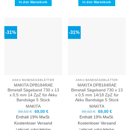
In den Warenkorb
In den Warenkorb
-31%
-31%
AKKU BANDSÄGEBLÄTTER
AKKU BANDSÄGEBLÄTTER
MAKITA DPB184RAE
MAKITA DPB184RAE
Bimetall Sägeband 730 x 13
Bimetall Sägeband 730 x 13
x 0,5 mm 14 ZpZ für Akku
x 0,5 mm 14/18 ZpZ für
Bandsäge 5 Stück
Akku Bandsäge 5 Stück
MAKITA
MAKITA
Ursprünglicher
Aktueller
Ursprünglicher
Aktueller
99,50
€
69,00
€
99,50
€
69,00
€
Preis
Preis
Preis
Preis
Enthält 19% MwSt.
Enthält 19% MwSt.
war:
ist:
war:
ist:
99,50 €
69,00 €.
99,50 €
69,00 €.
Kostenloser Versand
Kostenloser Versand
Lieferzeit: sofort lieferbar
Lieferzeit: sofort lieferbar