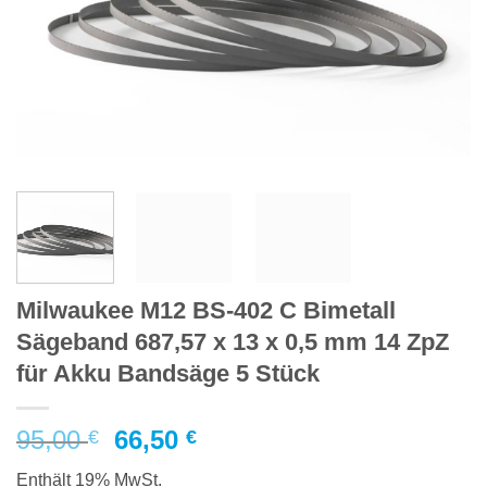
Milwaukee M12 BS-402 C Bimetall
Sägeband 687,57 x 13 x 0,5 mm 14 ZpZ
für Akku Bandsäge 5 Stück
Ursprünglicher
Aktueller
95,00
66,50
€
€
Preis
Preis
Enthält 19% MwSt.