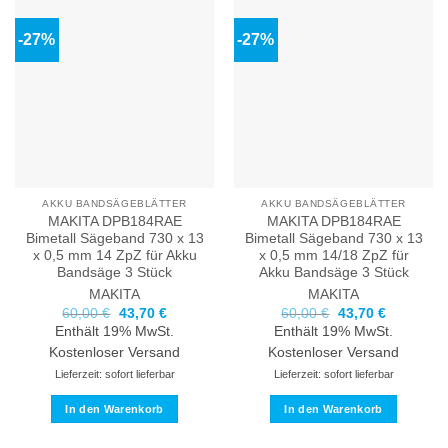
-27%
-27%
AKKU BANDSÄGEBLÄTTER
AKKU BANDSÄGEBLÄTTER
MAKITA DPB184RAE
MAKITA DPB184RAE
Bimetall Sägeband 730 x 13
Bimetall Sägeband 730 x 13
x 0,5 mm 14 ZpZ für Akku
x 0,5 mm 14/18 ZpZ für
Bandsäge 3 Stück
Akku Bandsäge 3 Stück
MAKITA
MAKITA
Ursprünglicher
Aktueller
Ursprünglicher
Aktueller
60,00
€
43,70
€
60,00
€
43,70
€
Preis
Preis
Preis
Preis
Enthält 19% MwSt.
Enthält 19% MwSt.
war:
ist:
war:
ist:
60,00 €
43,70 €.
60,00 €
43,70 €.
Kostenloser Versand
Kostenloser Versand
Lieferzeit: sofort lieferbar
Lieferzeit: sofort lieferbar
In den Warenkorb
In den Warenkorb