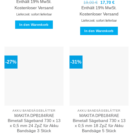
Enthält 19% MwSt.
Ursprünglicher
Aktueller
19,00
€
17,70
€
war:
ist:
Preis
Preis
19,90 €
18,20 €.
Kostenloser Versand
Enthält 19% MwSt.
war:
ist:
19,00 €
17,70 €.
Kostenloser Versand
Lieferzeit: sofort lieferbar
Lieferzeit: sofort lieferbar
In den Warenkorb
In den Warenkorb
-27%
-31%
AKKU BANDSÄGEBLÄTTER
AKKU BANDSÄGEBLÄTTER
MAKITA DPB184RAE
MAKITA DPB184RAE
Bimetall Sägeband 730 x 13
Bimetall Sägeband 730 x 13
x 0,5 mm 24 ZpZ für Akku
x 0,5 mm 18 ZpZ für Akku
Bandsäge 3 Stück
Bandsäge 5 Stück