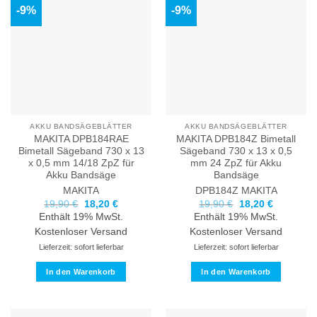
-9%
-9%
AKKU BANDSÄGEBLÄTTER
AKKU BANDSÄGEBLÄTTER
MAKITA DPB184RAE
MAKITA DPB184Z Bimetall
Bimetall Sägeband 730 x 13
Sägeband 730 x 13 x 0,5
x 0,5 mm 14/18 ZpZ für
mm 24 ZpZ für Akku
Akku Bandsäge
Bandsäge
MAKITA
DPB184Z
MAKITA
Ursprünglicher
Aktueller
Ursprünglicher
Aktueller
19,90
€
18,20
€
19,90
€
18,20
€
Preis
Preis
Preis
Preis
Enthält 19% MwSt.
Enthält 19% MwSt.
war:
ist:
war:
ist:
19,90 €
18,20 €.
19,90 €
18,20 €.
Kostenloser Versand
Kostenloser Versand
Lieferzeit: sofort lieferbar
Lieferzeit: sofort lieferbar
In den Warenkorb
In den Warenkorb