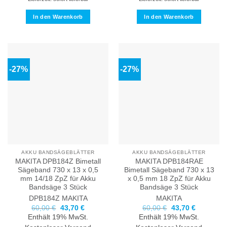
In den Warenkorb
In den Warenkorb
-27%
-27%
AKKU BANDSÄGEBLÄTTER
AKKU BANDSÄGEBLÄTTER
MAKITA DPB184Z Bimetall
MAKITA DPB184RAE
Sägeband 730 x 13 x 0,5
Bimetall Sägeband 730 x 13
mm 14/18 ZpZ für Akku
x 0,5 mm 18 ZpZ für Akku
Bandsäge 3 Stück
Bandsäge 3 Stück
DPB184Z
MAKITA
MAKITA
Ursprünglicher
Aktueller
Ursprünglicher
Aktueller
60,00
€
43,70
€
60,00
€
43,70
€
Preis
Preis
Preis
Preis
Enthält 19% MwSt.
Enthält 19% MwSt.
war:
ist:
war:
ist: