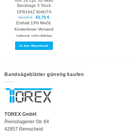
mm 14 ZpZ für Akku
Bandsäge 3 Stück
DPB184Z
MAKITA
Ursprünglicher
Aktueller
60,00
€
43,70
€
Preis
Preis
Enthält 19% MwSt.
war:
ist:
60,00 €
43,70 €.
Kostenloser Versand
Lieferzeit: sofort lieferbar
In den Warenkorb
Bandsägeblätter günstig kaufen
TOREX GmbH
Reinshagener Str. 64
42857 Remscheid