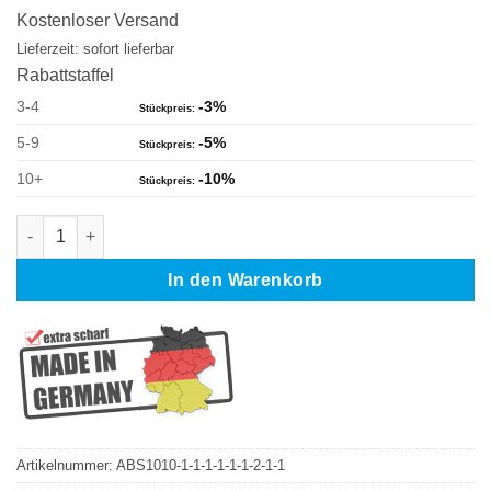
war:
ist:
Kostenloser Versand
95,00 €
66,50 €.
Lieferzeit: sofort lieferbar
Rabattstaffel
3-4
-3%
5-9
-5%
10+
-10%
Milwaukee M12 BS-402 C Bimetall Sägeband 687,57 x 13 x 0,5
In den Warenkorb
Artikelnummer:
ABS1010-1-1-1-1-1-1-2-1-1