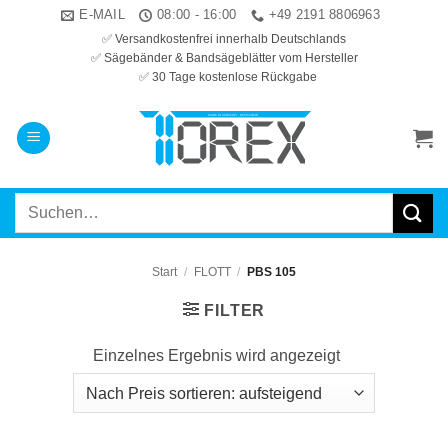
Zum
E-MAIL
08:00 - 16:00
+49 2191 8806963
Inhalt
✅ Versandkostenfrei innerhalb Deutschlands
✅ Sägebänder & Bandsägeblätter vom Hersteller
springen
✅ 30 Tage kostenlose Rückgabe
Suchen
nach:
Start
/
FLOTT
/
PBS 105
FILTER
Einzelnes Ergebnis wird angezeigt