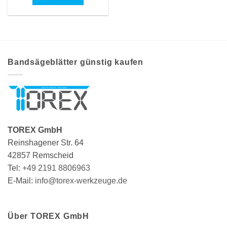
Dieses
Produkt
weist
mehrere
Varianten
Bandsägeblätter günstig kaufen
auf.
Die
Optionen
können
auf
der
Produktseite
TOREX GmbH
gewählt
Reinshagener Str. 64
werden
42857 Remscheid
Tel:
+49 2191 8806963
E-Mail:
info@torex-werkzeuge.de
Über TOREX GmbH