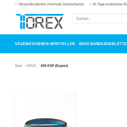
Zum
✅ Versandkostenfrei innerhalb Deutschlands
✅ 30 Tage kostenlose R
Inhalt
Suchen
springen
nach:
SÄGEMASCHINEN-HERSTELLER
AKKU BANDSÄGEBLÄTTE
Start
/
OPUS
/
400 EXP (Export)