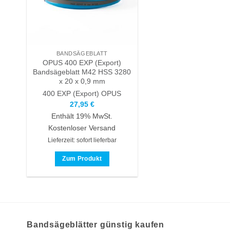
BANDSÄGEBLATT
OPUS 400 EXP (Export)
Bandsägeblatt M42 HSS 3280
x 20 x 0,9 mm
400 EXP (Export)
OPUS
27,95
€
Enthält 19% MwSt.
Kostenloser Versand
Lieferzeit: sofort lieferbar
Zum Produkt
Dieses
Produkt
weist
mehrere
Varianten
Bandsägeblätter günstig kaufen