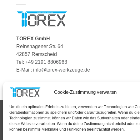
auf.
Die
Optionen
können
auf
der
TOREX GmbH
Produktseite
Reinshagener Str. 64
gewählt
42857 Remscheid
werden
Tel:
+49 2191 8806963
E-Mail:
info@torex-werkzeuge.de
Cookie-Zustimmung verwalten
Um dir ein optimales Erlebnis zu bieten, verwenden wir Technologien wie C
Geräteinformationen zu speichern und/oder darauf zuzugreifen. Wenn du di
Technologien zustimmst, können wir Daten wie das Surfverhalten oder eindeu
dieser Website verarbeiten. Wenn du deine Zustimmung nicht erteilst oder zu
Ü
können bestimmte Merkmale und Funktionen beeinträchtigt werden.