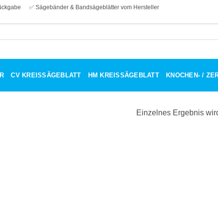
ückgabe
✅ Sägebänder & Bandsägeblätter vom Hersteller
R
CV KREISSÄGEBLATT
HM KREISSÄGEBLATT
KNOCHEN- / Z
Einzelnes Ergebnis wir