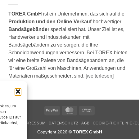
TOREX GmbH
ist ein Unternehmen, das sich auf die
Produktion und den Online-Verkauf
hochwertiger
Bandsägebänder
spezialisiert hat. Unser Ziel ist es,
Handwerker und Industriekunden mit
Bandsägebändern zu versorgen, die Ihre
Schneidanwendungen verbessern. Bei TOREX bieten
wir eine breite Palette von Bandsägebändern an, die
für eine Großzahl von Maschinen, Anwendungen und
Materialien maßgeschneidert sind. [
weiterlesen
]
ookies, um
PayPal
MasterCard
Cash
esen
On
tige IDs auf
rückziehst,
BER UNS
IMPRESSUM
DATENSCHUTZ
AGB
COOKIE-RICHTLINIE (E
Delivery
Copyright 2026 ©
TOREX GmbH