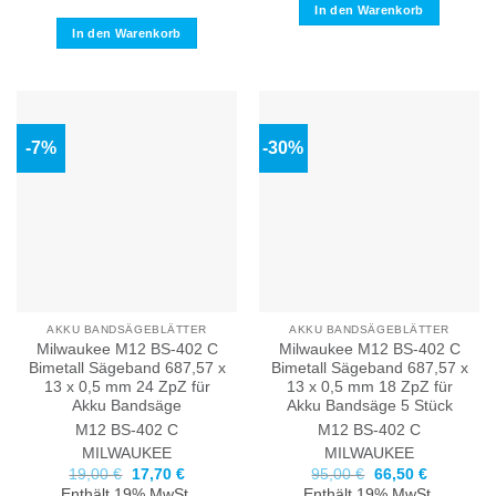
In den Warenkorb
In den Warenkorb
-7%
-30%
AKKU BANDSÄGEBLÄTTER
AKKU BANDSÄGEBLÄTTER
Milwaukee M12 BS-402 C
Milwaukee M12 BS-402 C
Bimetall Sägeband 687,57 x
Bimetall Sägeband 687,57 x
13 x 0,5 mm 24 ZpZ für
13 x 0,5 mm 18 ZpZ für
Akku Bandsäge
Akku Bandsäge 5 Stück
M12 BS-402 C
M12 BS-402 C
MILWAUKEE
MILWAUKEE
Ursprünglicher
Aktueller
Ursprünglicher
Aktueller
19,00
€
17,70
€
95,00
€
66,50
€
Preis
Preis
Preis
Preis
Enthält 19% MwSt.
Enthält 19% MwSt.