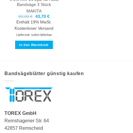
Bandsäge 3 Stück
MAKITA
Ursprünglicher
Aktueller
60,00
€
43,70
€
Preis
Preis
Enthält 19% MwSt.
war:
ist:
60,00 €
43,70 €.
Kostenloser Versand
Lieferzeit: sofort lieferbar
In den Warenkorb
Bandsägeblätter günstig kaufen
TOREX GmbH
Reinshagener Str. 64
42857 Remscheid