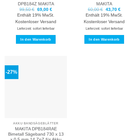
DPB184Z
MAKITA
MAKITA
Ursprünglicher
Aktueller
Ursprünglicher
Aktueller
99,50
€
69,00
€
60,00
€
43,70
€
Preis
Preis
Preis
Preis
Enthält 19% MwSt.
Enthält 19% MwSt.
war:
ist:
war:
ist:
99,50 €
69,00 €.
60,00 €
43,70 €.
Kostenloser Versand
Kostenloser Versand
Lieferzeit: sofort lieferbar
Lieferzeit: sofort lieferbar
In den Warenkorb
In den Warenkorb
-27%
AKKU BANDSÄGEBLÄTTER
MAKITA DPB184RAE
Bimetall Sägeband 730 x 13
x 0,5 mm 14 ZpZ für Akku