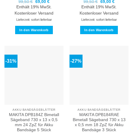
Ursprünglicher
Aktueller
Ursprünglicher
Aktueller
99,50
€
69,00
€
99,50
€
69,00
€
Preis
Preis
Preis
Preis
Enthält 19% MwSt.
Enthält 19% MwSt.
war:
ist:
war:
ist:
99,50 €
69,00 €.
99,50 €
69,00 €.
Kostenloser Versand
Kostenloser Versand
Lieferzeit: sofort lieferbar
Lieferzeit: sofort lieferbar
In den Warenkorb
In den Warenkorb
-31%
-27%
AKKU BANDSÄGEBLÄTTER
AKKU BANDSÄGEBLÄTTER
MAKITA DPB184Z Bimetall
MAKITA DPB184RAE
Sägeband 730 x 13 x 0,5
Bimetall Sägeband 730 x 13
mm 24 ZpZ für Akku
x 0,5 mm 18 ZpZ für Akku
Bandsäge 5 Stück
Bandsäge 3 Stück