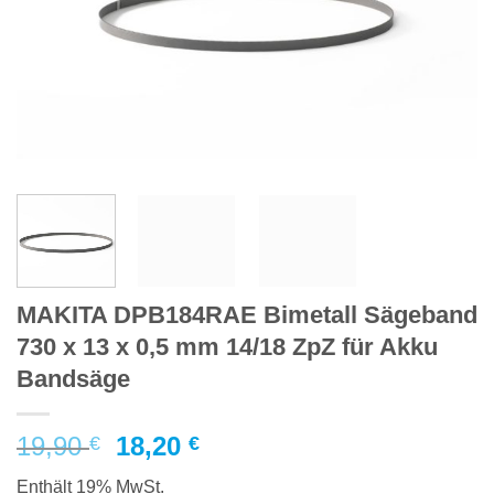
MAKITA DPB184RAE Bimetall Sägeband
730 x 13 x 0,5 mm 14/18 ZpZ für Akku
Bandsäge
Ursprünglicher
Aktueller
19,90
18,20
€
€
Preis
Preis
Enthält 19% MwSt.