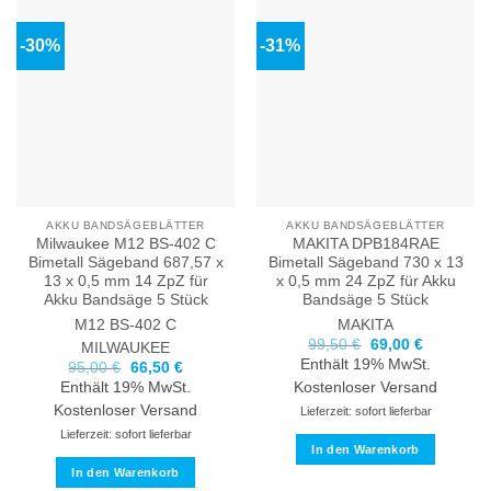
-30%
-31%
AKKU BANDSÄGEBLÄTTER
AKKU BANDSÄGEBLÄTTER
Milwaukee M12 BS-402 C
MAKITA DPB184RAE
Bimetall Sägeband 687,57 x
Bimetall Sägeband 730 x 13
13 x 0,5 mm 14 ZpZ für
x 0,5 mm 24 ZpZ für Akku
Akku Bandsäge 5 Stück
Bandsäge 5 Stück
M12 BS-402 C
MAKITA
Ursprünglicher
Aktueller
99,50
€
69,00
€
MILWAUKEE
Preis
Preis
Enthält 19% MwSt.
Ursprünglicher
Aktueller
95,00
€
66,50
€
war:
ist:
Preis
Preis
99,50 €
69,00 €.
Enthält 19% MwSt.
Kostenloser Versand
war:
ist:
95,00 €
66,50 €.
Kostenloser Versand
Lieferzeit: sofort lieferbar
Lieferzeit: sofort lieferbar
In den Warenkorb
In den Warenkorb