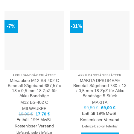
-7%
-31%
AKKU BANDSÄGEBLÄTTER
AKKU BANDSÄGEBLÄTTER
Milwaukee M12 BS-402 C
MAKITA DPB184RAE
Bimetall Sägeband 687,57 x
Bimetall Sägeband 730 x 13
13 x 0,5 mm 18 ZpZ für
x 0,5 mm 18 ZpZ für Akku
Akku Bandsäge
Bandsäge 5 Stück
M12 BS-402 C
MAKITA
Ursprünglicher
Aktueller
99,50
€
69,00
€
MILWAUKEE
Preis
Preis
Enthält 19% MwSt.
Ursprünglicher
Aktueller
19,00
€
17,70
€
war:
ist:
Preis
Preis
99,50 €
69,00 €.
Enthält 19% MwSt.
Kostenloser Versand
war:
ist:
19,00 €
17,70 €.
Kostenloser Versand
Lieferzeit: sofort lieferbar
Lieferzeit: sofort lieferbar