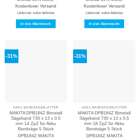
war:
ist:
war:
ist:
19,00 €
17,70 €.
95,00 €
66,50 €.
Kostenloser Versand
Kostenloser Versand
Lieferzeit: sofort lieferbar
Lieferzeit: sofort lieferbar
In den Warenkorb
In den Warenkorb
-31%
-31%
AKKU BANDSÄGEBLÄTTER
AKKU BANDSÄGEBLÄTTER
MAKITA DPB184Z Bimetall
MAKITA DPB184Z Bimetall
Sägeband 730 x 13 x 0,5
Sägeband 730 x 13 x 0,5
mm 14 ZpZ für Akku
mm 18 ZpZ für Akku
Bandsäge 5 Stück
Bandsäge 5 Stück
DPB184Z
MAKITA
DPB184Z
MAKITA