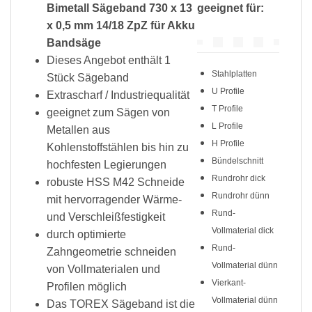
Bimetall Sägeband 730 x 13
geeignet für:
x 0,5 mm 14/18 ZpZ für Akku
Bandsäge
Dieses Angebot enthält 1
Stahlplatten
Stück Sägeband
U Profile
Extrascharf / Industriequalität
T Profile
geeignet zum Sägen von
L Profile
Metallen aus
H Profile
Kohlenstoffstählen bis hin zu
Bündelschnitt
hochfesten Legierungen
Rundrohr dick
robuste HSS M42 Schneide
Rundrohr dünn
mit hervorragender Wärme-
Rund-
und Verschleißfestigkeit
Vollmaterial dick
durch optimierte
Rund-
Zahngeometrie schneiden
Vollmaterial dünn
von Vollmaterialen und
Vierkant-
Profilen möglich
Vollmaterial dünn
Das TOREX Sägeband ist die