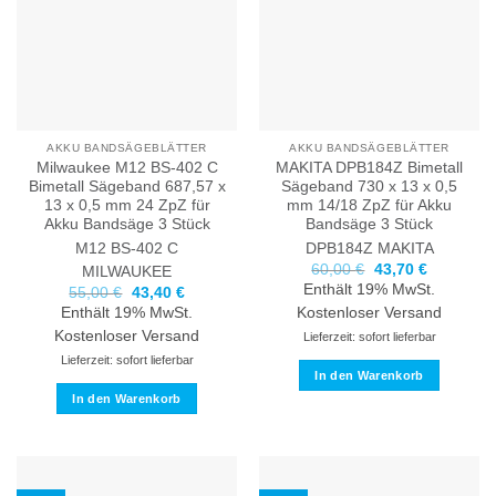
AKKU BANDSÄGEBLÄTTER
AKKU BANDSÄGEBLÄTTER
Milwaukee M12 BS-402 C
MAKITA DPB184Z Bimetall
Bimetall Sägeband 687,57 x
Sägeband 730 x 13 x 0,5
13 x 0,5 mm 24 ZpZ für
mm 14/18 ZpZ für Akku
Akku Bandsäge 3 Stück
Bandsäge 3 Stück
M12 BS-402 C
DPB184Z
MAKITA
Ursprünglicher
Aktueller
60,00
€
43,70
€
MILWAUKEE
Preis
Preis
Enthält 19% MwSt.
Ursprünglicher
Aktueller
55,00
€
43,40
€
war:
ist:
Preis
Preis
60,00 €
43,70 €.
Enthält 19% MwSt.
Kostenloser Versand
war:
ist:
55,00 €
43,40 €.
Kostenloser Versand
Lieferzeit: sofort lieferbar
Lieferzeit: sofort lieferbar
In den Warenkorb
In den Warenkorb