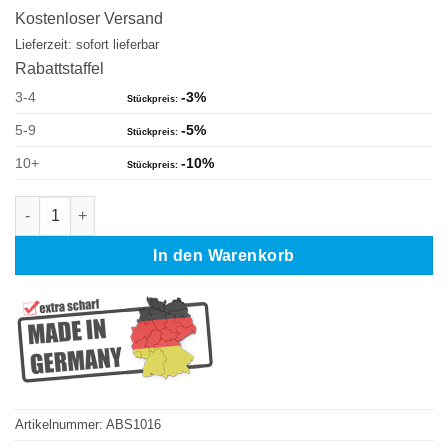
war:
ist:
Kostenloser Versand
19,90 €
18,20 €.
Lieferzeit: sofort lieferbar
Rabattstaffel
3-4
-3%
5-9
-5%
10+
-10%
MAKITA DPB184RAE Bimetall Sägeband 730 x 13 x 0,5 mm 14/1
In den Warenkorb
Artikelnummer:
ABS1016