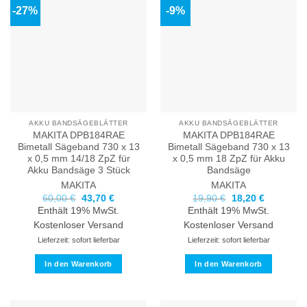
-27%
-9%
AKKU BANDSÄGEBLÄTTER
AKKU BANDSÄGEBLÄTTER
MAKITA DPB184RAE
MAKITA DPB184RAE
Bimetall Sägeband 730 x 13
Bimetall Sägeband 730 x 13
x 0,5 mm 14/18 ZpZ für
x 0,5 mm 18 ZpZ für Akku
Akku Bandsäge 3 Stück
Bandsäge
MAKITA
MAKITA
Ursprünglicher
Aktueller
Ursprünglicher
Aktueller
60,00
€
43,70
€
19,90
€
18,20
€
Preis
Preis
Preis
Preis
Enthält 19% MwSt.
Enthält 19% MwSt.
war:
ist:
war:
ist:
60,00 €
43,70 €.
19,90 €
18,20 €.
Kostenloser Versand
Kostenloser Versand
Lieferzeit: sofort lieferbar
Lieferzeit: sofort lieferbar
In den Warenkorb
In den Warenkorb