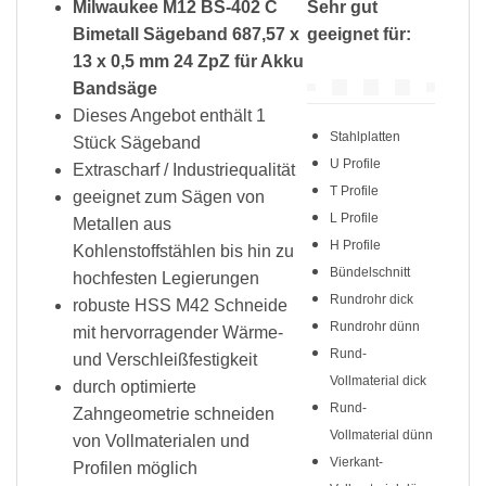
Milwaukee M12 BS-402 C
Sehr gut
Bimetall Sägeband 687,57 x
geeignet für:
13 x 0,5 mm 24 ZpZ für Akku
Bandsäge
Dieses Angebot enthält 1
Stahlplatten
Stück Sägeband
U Profile
Extrascharf / Industriequalität
T Profile
geeignet zum Sägen von
L Profile
Metallen aus
H Profile
Kohlenstoffstählen bis hin zu
Bündelschnitt
hochfesten Legierungen
Rundrohr dick
robuste HSS M42 Schneide
Rundrohr dünn
mit hervorragender Wärme-
Rund-
und Verschleißfestigkeit
Vollmaterial dick
durch optimierte
Rund-
Zahngeometrie schneiden
Vollmaterial dünn
von Vollmaterialen und
Vierkant-
Profilen möglich