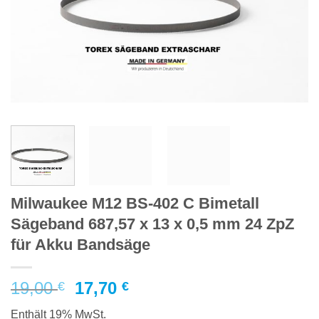
Milwaukee M12 BS-402 C Bimetall
Sägeband 687,57 x 13 x 0,5 mm 24 ZpZ
für Akku Bandsäge
Ursprünglicher
Aktueller
19,00
17,70
€
€
Preis
Preis
Enthält 19% MwSt.