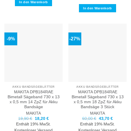
In den Warenkorb
In den Warenkorb
-9%
-27%
AKKU BANDSÄGEBLÄTTER
AKKU BANDSÄGEBLÄTTER
MAKITA DPB184RAE
MAKITA DPB184RAE
Bimetall Sägeband 730 x 13
Bimetall Sägeband 730 x 13
x 0,5 mm 14 ZpZ für Akku
x 0,5 mm 18 ZpZ für Akku
Bandsäge
Bandsäge 3 Stück
MAKITA
MAKITA
Ursprünglicher
Aktueller
Ursprünglicher
Aktueller
19,90
€
18,20
€
60,00
€
43,70
€
Preis
Preis
Preis
Preis
Enthält 19% MwSt.
Enthält 19% MwSt.
war:
ist:
war:
ist:
19,90 €
18,20 €.
60,00 €
43,70 €.
Kostenloser Versand
Kostenloser Versand