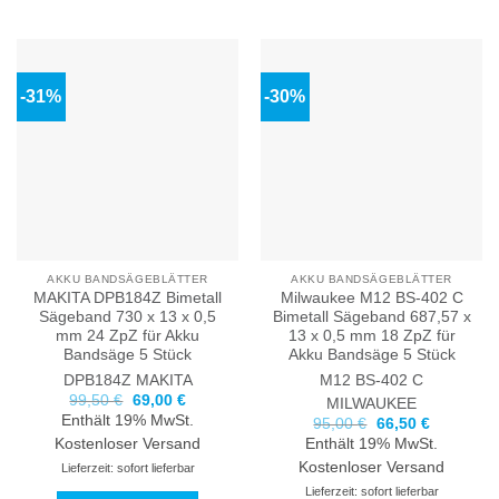
-31%
-30%
AKKU BANDSÄGEBLÄTTER
AKKU BANDSÄGEBLÄTTER
MAKITA DPB184Z Bimetall
Milwaukee M12 BS-402 C
Sägeband 730 x 13 x 0,5
Bimetall Sägeband 687,57 x
mm 24 ZpZ für Akku
13 x 0,5 mm 18 ZpZ für
Bandsäge 5 Stück
Akku Bandsäge 5 Stück
DPB184Z
MAKITA
M12 BS-402 C
Ursprünglicher
Aktueller
99,50
€
69,00
€
MILWAUKEE
Preis
Preis
Enthält 19% MwSt.
Ursprünglicher
Aktueller
95,00
€
66,50
€
war:
ist:
Preis
Preis
99,50 €
69,00 €.
Kostenloser Versand
Enthält 19% MwSt.
war:
ist:
95,00 €
66,50 €.
Kostenloser Versand
Lieferzeit: sofort lieferbar
Lieferzeit: sofort lieferbar