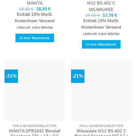
MAKITA
M12 BS-402 C
Ursprünglicher
Aktueller
19,90
€
18,20
€
MILWAUKEE
Preis
Preis
Enthält 19% MwSt.
Ursprünglicher
Aktueller
19,00
€
17,70
€
war:
ist:
Preis
Preis
19,90 €
18,20 €.
Kostenloser Versand
Enthält 19% MwSt.
war:
ist:
19,00 €
17,70 €.
Kostenloser Versand
Lieferzeit: sofort lieferbar
Lieferzeit: sofort lieferbar
In den Warenkorb
In den Warenkorb
-31%
-21%
AKKU BANDSÄGEBLÄTTER
AKKU BANDSÄGEBLÄTTER
MAKITA DPB184Z Bimetall
Milwaukee M12 BS-402 C