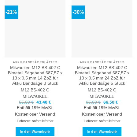
-21%
-30%
AKKU BANDSÄGEBLÄTTER
AKKU BANDSÄGEBLÄTTER
Milwaukee M12 BS-402 C
Milwaukee M12 BS-402 C
Bimetall Sägeband 687,57 x
Bimetall Sägeband 687,57 x
13 x 0,5 mm 14 ZpZ für
13 x 0,5 mm 24 ZpZ für
Akku Bandsäge 3 Stück
Akku Bandsäge 5 Stück
M12 BS-402 C
M12 BS-402 C
MILWAUKEE
MILWAUKEE
Ursprünglicher
Aktueller
Ursprünglicher
Aktueller
55,00
€
43,40
€
95,00
€
66,50
€
Preis
Preis
Preis
Preis
Enthält 19% MwSt.
Enthält 19% MwSt.
war:
ist:
war:
ist:
55,00 €
43,40 €.
95,00 €
66,50 €.
Kostenloser Versand
Kostenloser Versand
Lieferzeit: sofort lieferbar
Lieferzeit: sofort lieferbar
In den Warenkorb
In den Warenkorb