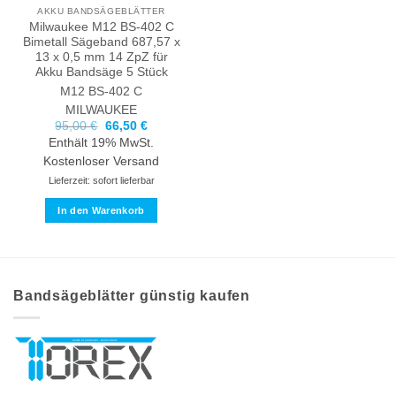
AKKU BANDSÄGEBLÄTTER
Milwaukee M12 BS-402 C
Bimetall Sägeband 687,57 x
13 x 0,5 mm 14 ZpZ für
Akku Bandsäge 5 Stück
M12 BS-402 C
MILWAUKEE
Ursprünglicher
Aktueller
95,00
€
66,50
€
Preis
Preis
Enthält 19% MwSt.
war:
ist:
95,00 €
66,50 €.
Kostenloser Versand
Lieferzeit: sofort lieferbar
In den Warenkorb
Bandsägeblätter günstig kaufen