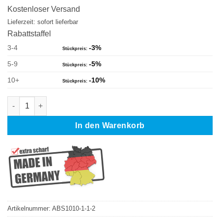
war:
ist:
Kostenloser Versand
19,00 €
17,70 €.
Lieferzeit: sofort lieferbar
Rabattstaffel
3-4
-3%
5-9
-5%
10+
-10%
Milwaukee M12 BS-402 C Bimetall Sägeband 687,57 x 13 x 0,5
In den Warenkorb
Artikelnummer:
ABS1010-1-1-2