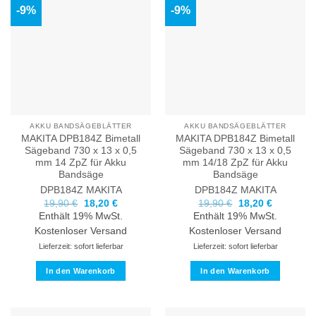
-9%
-9%
AKKU BANDSÄGEBLÄTTER
AKKU BANDSÄGEBLÄTTER
MAKITA DPB184Z Bimetall
MAKITA DPB184Z Bimetall
Sägeband 730 x 13 x 0,5
Sägeband 730 x 13 x 0,5
mm 14 ZpZ für Akku
mm 14/18 ZpZ für Akku
Bandsäge
Bandsäge
DPB184Z
MAKITA
DPB184Z
MAKITA
Ursprünglicher
Aktueller
Ursprünglicher
Aktueller
19,90
€
18,20
€
19,90
€
18,20
€
Preis
Preis
Preis
Preis
Enthält 19% MwSt.
Enthält 19% MwSt.
war:
ist:
war:
ist:
19,90 €
18,20 €.
19,90 €
18,20 €.
Kostenloser Versand
Kostenloser Versand
Lieferzeit: sofort lieferbar
Lieferzeit: sofort lieferbar
In den Warenkorb
In den Warenkorb