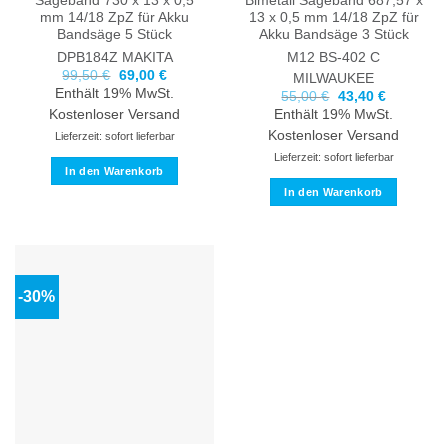
Sägeband 730 x 13 x 0,5
Bimetall Sägeband 687,57 x
mm 14/18 ZpZ für Akku
13 x 0,5 mm 14/18 ZpZ für
Bandsäge 5 Stück
Akku Bandsäge 3 Stück
DPB184Z
MAKITA
M12 BS-402 C
Ursprünglicher
Aktueller
99,50
€
69,00
€
MILWAUKEE
Preis
Preis
Enthält 19% MwSt.
Ursprünglicher
Aktueller
55,00
€
43,40
€
war:
ist:
Preis
Preis
99,50 €
69,00 €.
Kostenloser Versand
Enthält 19% MwSt.
war:
ist:
55,00 €
43,40 €.
Kostenloser Versand
Lieferzeit: sofort lieferbar
Lieferzeit: sofort lieferbar
In den Warenkorb
In den Warenkorb
-30%