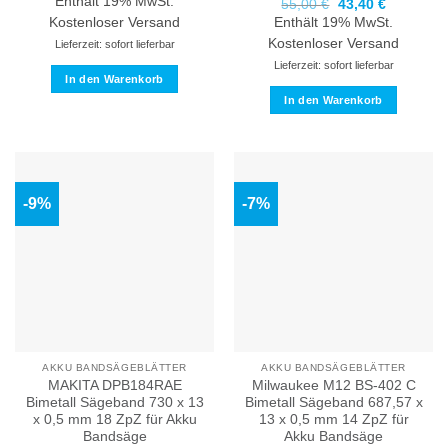
Enthält 19% MwSt.
Ursprünglicher
Aktueller
55,00
€
43,40
€
war:
ist:
Preis
Preis
60,00 €
43,70 €.
Kostenloser Versand
Enthält 19% MwSt.
war:
ist:
55,00 €
43,40 €.
Kostenloser Versand
Lieferzeit: sofort lieferbar
Lieferzeit: sofort lieferbar
In den Warenkorb
In den Warenkorb
-9%
-7%
AKKU BANDSÄGEBLÄTTER
AKKU BANDSÄGEBLÄTTER
MAKITA DPB184RAE
Milwaukee M12 BS-402 C
Bimetall Sägeband 730 x 13
Bimetall Sägeband 687,57 x
x 0,5 mm 18 ZpZ für Akku
13 x 0,5 mm 14 ZpZ für
Bandsäge
Akku Bandsäge