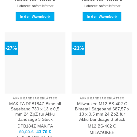
Lieferzeit: sofort lieferbar
Lieferzeit: sofort lieferbar
In den Warenkorb
In den Warenkorb
-27%
-21%
AKKU BANDSÄGEBLÄTTER
AKKU BANDSÄGEBLÄTTER
MAKITA DPB184Z Bimetall
Milwaukee M12 BS-402 C
Sägeband 730 x 13 x 0,5
Bimetall Sägeband 687,57 x
mm 24 ZpZ für Akku
13 x 0,5 mm 24 ZpZ für
Bandsäge 3 Stück
Akku Bandsäge 3 Stück
DPB184Z
MAKITA
M12 BS-402 C
Ursprünglicher
Aktueller
60,00
€
43,70
€
MILWAUKEE
Preis
Preis