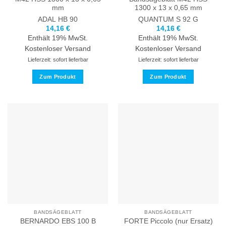
mm
1300 x 13 x 0,65 mm
ADAL
HB 90
QUANTUM
S 92 G
14,16
€
14,16
€
Enthält 19% MwSt.
Enthält 19% MwSt.
Kostenloser Versand
Kostenloser Versand
Lieferzeit: sofort lieferbar
Lieferzeit: sofort lieferbar
Zum Produkt
Zum Produkt
Dieses
Dieses
Produkt
Produkt
weist
weist
mehrere
mehrere
Varianten
Varianten
auf.
auf.
Die
Die
Optionen
Optionen
können
können
auf
auf
der
der
Produktseite
Produktseite
BANDSÄGEBLATT
BANDSÄGEBLATT
gewählt
gewählt
BERNARDO EBS 100 B
FORTE Piccolo (nur Ersatz)