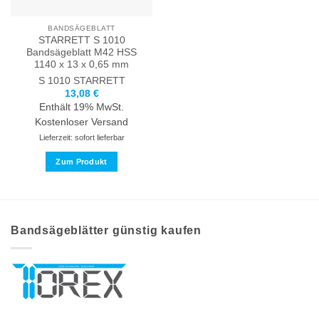
Produktseite
der
gewählt
Produktseite
BANDSÄGEBLATT
werden
gewählt
STARRETT S 1010
werden
Bandsägeblatt M42 HSS
1140 x 13 x 0,65 mm
S 1010
STARRETT
13,08
€
Enthält 19% MwSt.
Kostenloser Versand
Lieferzeit: sofort lieferbar
Zum Produkt
Dieses
Produkt
weist
mehrere
Bandsägeblätter günstig kaufen
Varianten
auf.
Die
Optionen
können
auf