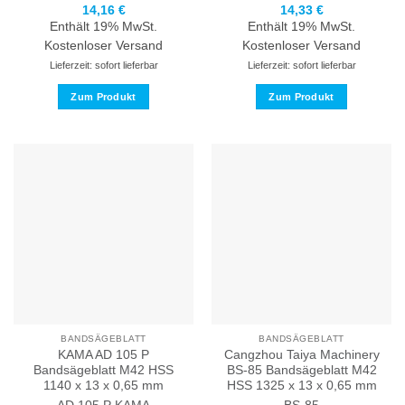
14,16
€
14,33
€
Enthält 19% MwSt.
Enthält 19% MwSt.
Kostenloser Versand
Kostenloser Versand
Lieferzeit: sofort lieferbar
Lieferzeit: sofort lieferbar
Zum Produkt
Zum Produkt
Dieses
Dieses
Produkt
Produkt
weist
weist
mehrere
mehrere
Varianten
Varianten
auf.
auf.
Die
Die
Optionen
Optionen
können
können
auf
auf
der
der
Produktseite
Produktseite
BANDSÄGEBLATT
BANDSÄGEBLATT
gewählt
gewählt
KAMA AD 105 P
Cangzhou Taiya Machinery
werden
werden
Bandsägeblatt M42 HSS
BS-85 Bandsägeblatt M42
1140 x 13 x 0,65 mm
HSS 1325 x 13 x 0,65 mm