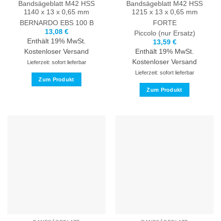
werden
werden
Bandsägeblatt M42 HSS
Bandsägeblatt M42 HSS
1140 x 13 x 0,65 mm
1215 x 13 x 0,65 mm
BERNARDO
EBS 100 B
FORTE
13,08
€
Piccolo (nur Ersatz)
Enthält 19% MwSt.
13,59
€
Kostenloser Versand
Enthält 19% MwSt.
Kostenloser Versand
Lieferzeit: sofort lieferbar
Lieferzeit: sofort lieferbar
Zum Produkt
Zum Produkt
Dieses
Produkt
Dieses
weist
Produkt
mehrere
weist
Varianten
mehrere
auf.
Varianten
Die
auf.
Optionen
Die
können
Optionen
auf
können
der
auf
Produktseite
der
gewählt
Produktseite