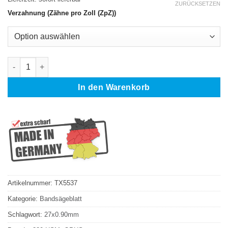
ZURÜCKSETZEN
Verzahnung (Zähne pro Zoll (ZpZ))
OPUS 330 HSM Bandsägeblatt M42 HSS 4700 x 27 x 0,9 mm Me
In den Warenkorb
Artikelnummer:
TX5537
Kategorie:
Bandsägeblatt
Schlagwort:
27x0.90mm