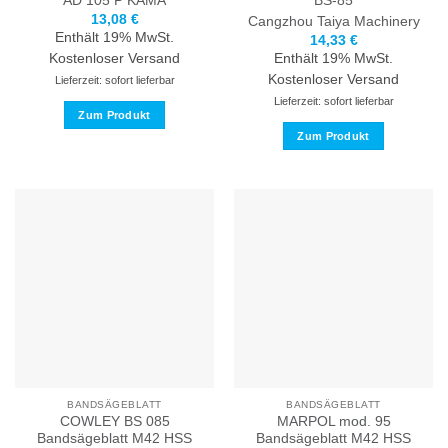
AD 105 P
KAMA
BS-85
13,08
€
Cangzhou Taiya Machinery
Enthält 19% MwSt.
14,33
€
Kostenloser Versand
Enthält 19% MwSt.
Kostenloser Versand
Lieferzeit: sofort lieferbar
Lieferzeit: sofort lieferbar
Zum Produkt
Zum Produkt
Dieses
Produkt
Dieses
weist
Produkt
mehrere
weist
Varianten
mehrere
auf.
Varianten
Die
auf.
Optionen
Die
können
Optionen
auf
können
der
auf
Produktseite
der
gewählt
Produktseite
BANDSÄGEBLATT
BANDSÄGEBLATT
werden
gewählt
COWLEY BS 085
MARPOL mod. 95
werden
Bandsägeblatt M42 HSS
Bandsägeblatt M42 HSS