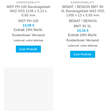
BANDSÄGEBLATT
BANDSÄGEBLATT
gewählt
gewählt
MEP PH 100 Bandsägeblatt
BEMAT / BENIGN BMT 90
werden
werden
M42 HSS 1138 x 0,13 x
SL Bandsägeblatt M42 HSS
0,65 mm
1300 x 13 x 0,65 mm
MEP
PH 100
BEMAT / BENIGN
13,06
€
BMT 90 SL
Enthält 19% MwSt.
14,16
€
Kostenloser Versand
Enthält 19% MwSt.
Kostenloser Versand
Lieferzeit: sofort lieferbar
Lieferzeit: sofort lieferbar
Zum Produkt
Zum Produkt
Dieses
Produkt
Dieses
weist
Produkt
mehrere
weist
Varianten
mehrere
auf.
Varianten
Die
auf.
Optionen
Die
können
Optionen
auf
können
der
auf