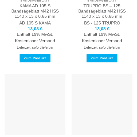
BANDSÄGEBLATT
BANDSÄGEBLATT
werden
gewählt
KAMA AD 105 S
TRUPRO BS – 125
werden
Bandsägeblatt M42 HSS
Bandsägeblatt M42 HSS
1140 x 13 x 0,65 mm
1140 x 13 x 0,65 mm
AD 105 S
KAMA
BS - 125
TRUPRO
13,08
€
13,08
€
Enthält 19% MwSt.
Enthält 19% MwSt.
Kostenloser Versand
Kostenloser Versand
Lieferzeit: sofort lieferbar
Lieferzeit: sofort lieferbar
Zum Produkt
Zum Produkt
Dieses
Dieses
Produkt
Produkt
weist
weist
mehrere
mehrere
Varianten
Varianten
auf.
auf.
Die
Die
Optionen
Optionen
können
können
auf
auf
der
der
Produktseite
Produktseite