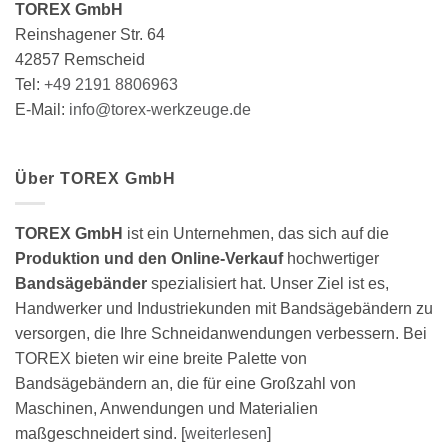
TOREX GmbH
der
Reinshagener Str. 64
Produktseite
gewählt
42857 Remscheid
werden
Tel:
+49 2191 8806963
E-Mail:
info@torex-werkzeuge.de
Über TOREX GmbH
TOREX GmbH
ist ein Unternehmen, das sich auf die
Produktion und den Online-Verkauf
hochwertiger
Bandsägebänder
spezialisiert hat. Unser Ziel ist es,
Handwerker und Industriekunden mit Bandsägebändern zu
versorgen, die Ihre Schneidanwendungen verbessern. Bei
TOREX bieten wir eine breite Palette von
Bandsägebändern an, die für eine Großzahl von
Maschinen, Anwendungen und Materialien
maßgeschneidert sind. [
weiterlesen
]