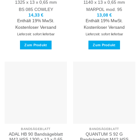
1325 x 13 x 0,65 mm
1140 x 13 x 0,65 mm
BS 085
COWLEY
MARPOL
mod. 95
14,33
€
13,08
€
Enthält 19% MwSt.
Enthält 19% MwSt.
Kostenloser Versand
Kostenloser Versand
Lieferzeit: sofort lieferbar
Lieferzeit: sofort lieferbar
Zum Produkt
Zum Produkt
Dieses
Dieses
Produkt
Produkt
weist
weist
mehrere
mehrere
Varianten
Varianten
auf.
auf.
Die
Die
Optionen
Optionen
können
können
auf
auf
der
der
Produktseite
Produktseite
BANDSÄGEBLATT
BANDSÄGEBLATT
gewählt
gewählt
ADAL HB 90 Bandsägeblatt
QUANTUM S 92 G
werden
werden
M42 HSS 1300 x 13 x 0,65
Bandsägeblatt M42 HSS