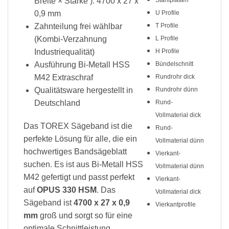
Breite × Stärke ): 4700 x 27 x
0,9 mm
U Profile
Zahnteilung frei wählbar
T Profile
(Kombi-Verzahnung
L Profile
Industriequalität)
H Profile
Ausführung Bi-Metall HSS
Bündelschnitt
M42 Extraschraf
Rundrohr dick
Qualitätsware hergestellt in
Rundrohr dünn
Deutschland
Rund-
Vollmaterial dick
Das TOREX Sägeband ist die
Rund-
perfekte Lösung für alle, die ein
Vollmaterial dünn
hochwertiges Bandsägeblatt
Vierkant-
suchen. Es ist aus Bi-Metall HSS
Vollmaterial dünn
M42 gefertigt und passt perfekt
Vierkant-
auf
OPUS 330 HSM
. Das
Vollmaterial dick
Sägeband ist
4700 x 27 x 0,9
Vierkantprofile
mm
groß und sorgt so für eine
optimale Schnittleistung.